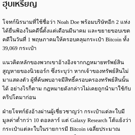
ฮุบเหรียญ
โจทก์นิรนามที่ใช้ชื่อว่า Noah Doe พร้อมบริษัทอีก 2 แห่ง
ได้ยื่นฟ้องในคดีนี้ตั้งแต่เดือนมีนาคม และขยายขอบเขต
คดีในวันที่ 1 พฤษภาคมให้ครอบคลุมกระเป๋า Bitcoin ทั้ง
39,069 กระเป๋า
แนวคิดหลักของพวกเขาอ้างอิงจากกฎหมายทรัพย์สิน
สูญหายของนิวยอร์ก ซึ่งระบุว่า หากเจ้าของทรัพย์สินไม่
มาแสดงตัว ผู้ที่ค้นพบอาจมีสิทธิ์ครอบครองทรัพย์สินนั้น
ได้ อย่างไรก็ตาม กฎหมายดังกล่าวไม่เคยถูกนำมาใช้กับ
คริปโตมาก่อน
ฝ่ายโจทก์ยังอ้างผ่านผู้เชี่ยวชาญว่า กระเป๋าแต่ละใบมี
มูลค่าต่ำกว่า 10 ดอลลาร์ แต่ Galaxy Research โต้แย้งว่า
กระเป๋าแต่ละใบในรายการมี Bitcoin เฉลี่ยประมาณ