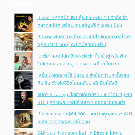
ประเด็นล่าสุด
Binance รุกหนัก เพิ่มหุ้น bStocks 10 ตัวดังเข้า
ตลาดสปอต พร้อมแคมเปญฟรีค่าธรรมเนียม
Bitwise ฟันธง คริปโตจะไม่เป็นไร แม้สัปดาห์นี้ร่าง
กฎหมาย Clarity Act จะโหวตไม่ผ่าน
‘อ.ตั๊ม’ ถอดปลั้ก Blockclock เก็บเข้าตู้ หวั่นพิษ
Coldcard ลุกลามสู่อุปกรณ์คริปโทฯ ในบ้าน
เหยื่อ Coldcard ใช้ Bitcoin ส่งข้อความหาโจรขอ
คืนเงิน ตัดพ้อชีวิตโอนกลับมาสักนิดก็ยังดี
จับตา Strategy ส่อแววเทขายรอบ 4 ? โอน 1,030
BTC มูลค่าทะลุ 2 พันล้านบาท ออกจากกระเป๋า
Bitcoin ทรงตัว $64,000 สวนทางหุ้นสหรัฐฯ ATH
หลังข้อตกลงฮอร์มุซใกล้ยุติ
S&P 500 ทำจุดสูงสุดใหม่ แต่ Bitcoin ไม่ตาม