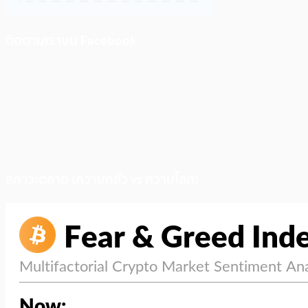
ติดตามเราบน Facebook
สภาวะตลาด (ความกลัว vs ความโลภ)