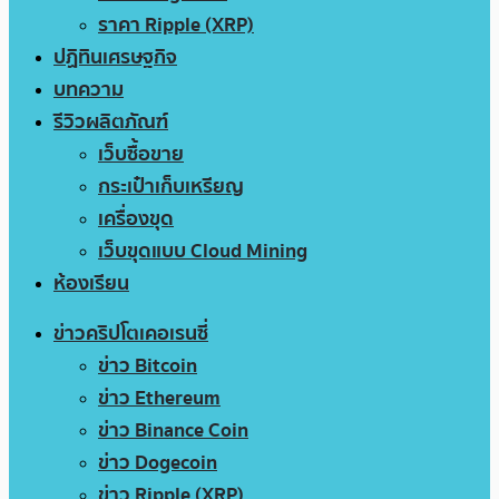
ราคา Ripple (XRP)
ปฏิทินเศรษฐกิจ
บทความ
รีวิวผลิตภัณฑ์
เว็บซื้อขาย
กระเป๋าเก็บเหรียญ
เครื่องขุด
เว็บขุดแบบ Cloud Mining
ห้องเรียน
ข่าวคริปโตเคอเรนซี่
ข่าว Bitcoin
ข่าว Ethereum
ข่าว Binance Coin
ข่าว Dogecoin
ข่าว Ripple (XRP)