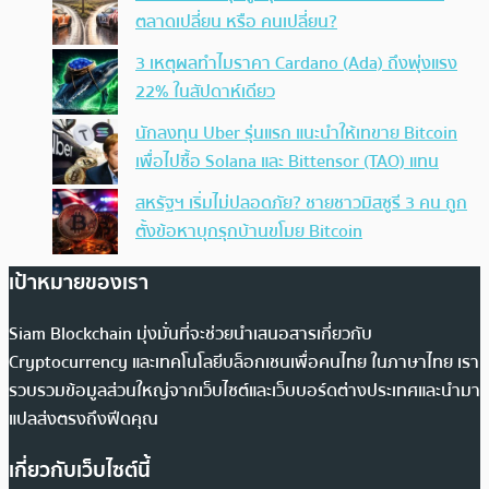
ตลาดเปลี่ยน หรือ คนเปลี่ยน?
3 เหตุผลทำไมราคา Cardano (Ada) ถึงพุ่งแรง
22% ในสัปดาห์เดียว
นักลงทุน Uber รุ่นแรก แนะนำให้เทขาย Bitcoin
เพื่อไปซื้อ Solana และ Bittensor (TAO) แทน
สหรัฐฯ เริ่มไม่ปลอดภัย? ชายชาวมิสซูรี 3 คน ถูก
ตั้งข้อหาบุกรุกบ้านขโมย Bitcoin
เป้าหมายของเรา
Siam Blockchain มุ่งมั่นที่จะช่วยนำเสนอสารเกี่ยวกับ
Cryptocurrency และเทคโนโลยีบล็อกเชนเพื่อคนไทย ในภาษาไทย เรา
รวบรวมข้อมูลส่วนใหญ่จากเว็บไซต์และเว็บบอร์ดต่างประเทศและนำมา
แปลส่งตรงถึงฟีดคุณ
เกี่ยวกับเว็บไซต์นี้