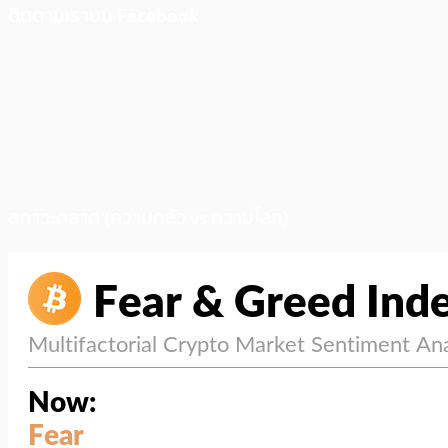
ติดตามเราบน Facebook
สภาวะตลาด (ความกลัว vs ความโลภ)