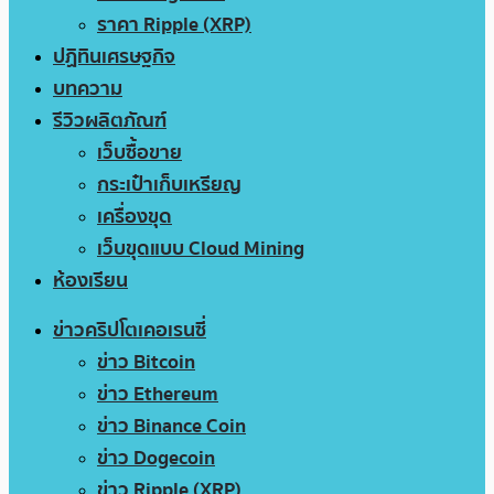
ราคา Ripple (XRP)
ปฏิทินเศรษฐกิจ
บทความ
รีวิวผลิตภัณฑ์
เว็บซื้อขาย
กระเป๋าเก็บเหรียญ
เครื่องขุด
เว็บขุดแบบ Cloud Mining
ห้องเรียน
ข่าวคริปโตเคอเรนซี่
ข่าว Bitcoin
ข่าว Ethereum
ข่าว Binance Coin
ข่าว Dogecoin
ข่าว Ripple (XRP)