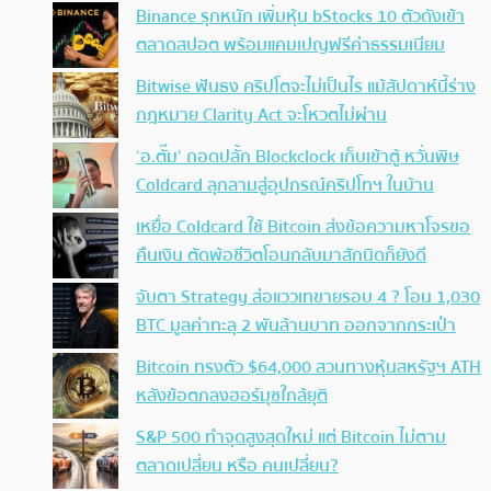
Binance รุกหนัก เพิ่มหุ้น bStocks 10 ตัวดังเข้า
ตลาดสปอต พร้อมแคมเปญฟรีค่าธรรมเนียม
Bitwise ฟันธง คริปโตจะไม่เป็นไร แม้สัปดาห์นี้ร่าง
กฎหมาย Clarity Act จะโหวตไม่ผ่าน
‘อ.ตั๊ม’ ถอดปลั้ก Blockclock เก็บเข้าตู้ หวั่นพิษ
Coldcard ลุกลามสู่อุปกรณ์คริปโทฯ ในบ้าน
เหยื่อ Coldcard ใช้ Bitcoin ส่งข้อความหาโจรขอ
คืนเงิน ตัดพ้อชีวิตโอนกลับมาสักนิดก็ยังดี
จับตา Strategy ส่อแววเทขายรอบ 4 ? โอน 1,030
BTC มูลค่าทะลุ 2 พันล้านบาท ออกจากกระเป๋า
Bitcoin ทรงตัว $64,000 สวนทางหุ้นสหรัฐฯ ATH
หลังข้อตกลงฮอร์มุซใกล้ยุติ
S&P 500 ทำจุดสูงสุดใหม่ แต่ Bitcoin ไม่ตาม
ตลาดเปลี่ยน หรือ คนเปลี่ยน?