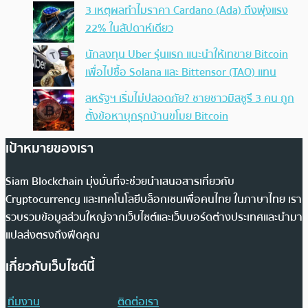
3 เหตุผลทำไมราคา Cardano (Ada) ถึงพุ่งแรง
22% ในสัปดาห์เดียว
นักลงทุน Uber รุ่นแรก แนะนำให้เทขาย Bitcoin
เพื่อไปซื้อ Solana และ Bittensor (TAO) แทน
สหรัฐฯ เริ่มไม่ปลอดภัย? ชายชาวมิสซูรี 3 คน ถูก
ตั้งข้อหาบุกรุกบ้านขโมย Bitcoin
เป้าหมายของเรา
Siam Blockchain มุ่งมั่นที่จะช่วยนำเสนอสารเกี่ยวกับ
Cryptocurrency และเทคโนโลยีบล็อกเชนเพื่อคนไทย ในภาษาไทย เรา
รวบรวมข้อมูลส่วนใหญ่จากเว็บไซต์และเว็บบอร์ดต่างประเทศและนำมา
แปลส่งตรงถึงฟีดคุณ
เกี่ยวกับเว็บไซต์นี้
ทีมงาน
ติดต่อเรา