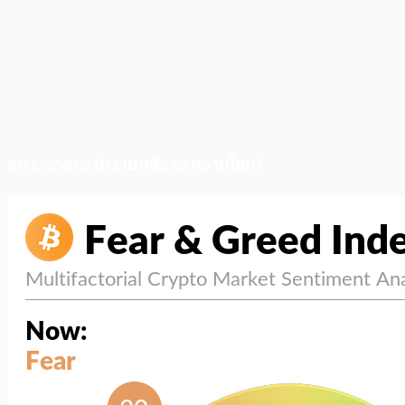
สภาวะตลาด (ความกลัว vs ความโลภ)