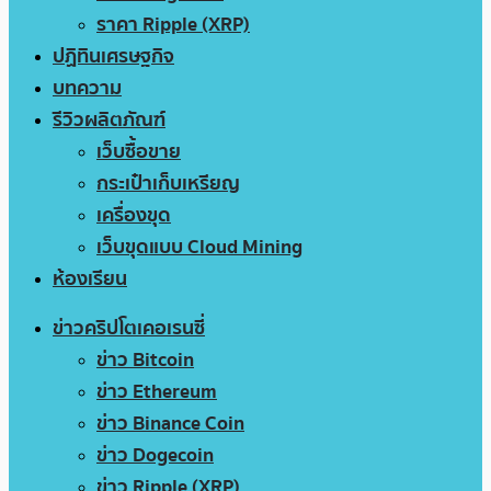
ราคา Ripple (XRP)
ปฏิทินเศรษฐกิจ
บทความ
รีวิวผลิตภัณฑ์
เว็บซื้อขาย
กระเป๋าเก็บเหรียญ
เครื่องขุด
เว็บขุดแบบ Cloud Mining
ห้องเรียน
ข่าวคริปโตเคอเรนซี่
ข่าว Bitcoin
ข่าว Ethereum
ข่าว Binance Coin
ข่าว Dogecoin
ข่าว Ripple (XRP)