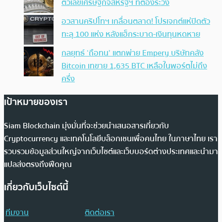
ตัวเลขเศรษฐกิจสหรัฐฯ ที่ต้องระวัง
อวสานคริปโทฯ เกลื่อนตลาด! โปรเจกต์แห่ปิดตัว
ทะลุ 100 แห่ง หลังแฮ็กระบาด-เงินทุนหดหาย
กลยุทธ์ ‘ถือทน’ แตกพ่าย Empery บริษัทคลัง
Bitcoin เทขาย 1,635 BTC เหลือในพอร์ตไม่ถึง
ครึ่ง
เป้าหมายของเรา
Siam Blockchain มุ่งมั่นที่จะช่วยนำเสนอสารเกี่ยวกับ
Cryptocurrency และเทคโนโลยีบล็อกเชนเพื่อคนไทย ในภาษาไทย เรา
รวบรวมข้อมูลส่วนใหญ่จากเว็บไซต์และเว็บบอร์ดต่างประเทศและนำมา
แปลส่งตรงถึงฟีดคุณ
เกี่ยวกับเว็บไซต์นี้
ทีมงาน
ติดต่อเรา