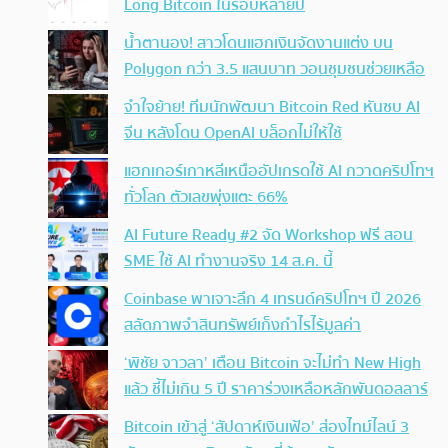
Long Bitcoin ในรอบหลายปี
น้ำตานอง! สาวโดนแฮกเงินจัดงานแต่ง บน
Polygon กว่า 3.5 แสนบาท วอนชุมชนช่วยเหลือ
จำใจย้าย! ทีมนักพัฒนา Bitcoin Red หันซบ AI
จีน หลังโดน OpenAI บล็อกไม่ให้ใช้
แฮกเกอร์เกาหลีเหนืออัปเกรดใช้ AI กวาดคริปโทฯ
ทั่วโลก ตัวเลขพุ่งแตะ 66%
AI Future Ready #2 จัด Workshop ฟรี สอน
SME ใช้ AI ทำงานจริง 14 ส.ค. นี้
Coinbase พาเจาะลึก 4 เทรนด์คริปโทฯ ปี 2026
สลัดภาพจำสินทรัพย์เก็งกำไรไร้มูลค่า
‘พิชัย จาวลา’ เตือน Bitcoin จะไม่ทำ New High
แล้ว ชี้ไม่เกิน 5 ปี ราคาร่วงเหลือหลักพันดอลลาร์
Bitcoin เข้าสู่ ‘สัปดาห์เงินเฟ้อ’ ส่องไทม์ไลน์ 3