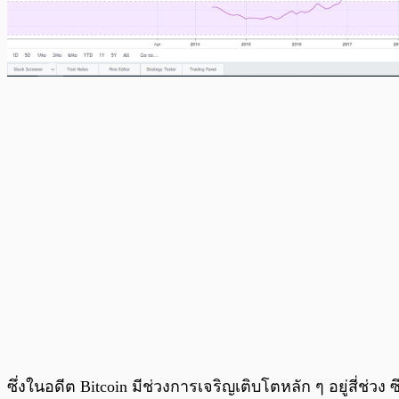
ซึ่งในอดีต Bitcoin มีช่วงการเจริญเติบโตหลัก ๆ อยู่สี่ช่ว