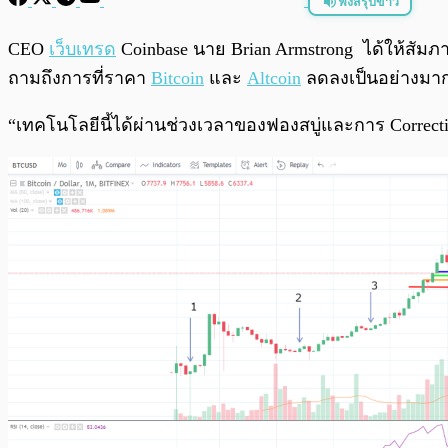
ฟังสรุปข่าว
พร้อมเล่น
CEO
เว็บเทรด
Coinbase นาย Brian Armstrong ได้ให้สัมภ
ถามถึงการที่ราคา
Bitcoin
และ
Altcoin
ลดลงเป็นอย่างมากใ
“เทคโนโลยีนี้ได้ผ่านช่วงเวลาของฟองสบู่และการ Correcti