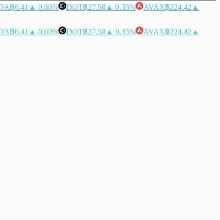
DA
฿6.41
▲ 0.60%
DOT
฿27.58
▲ 0.35%
AVAX
฿224.42
▲
DA
฿6.41
▲ 0.60%
DOT
฿27.58
▲ 0.35%
AVAX
฿224.42
▲