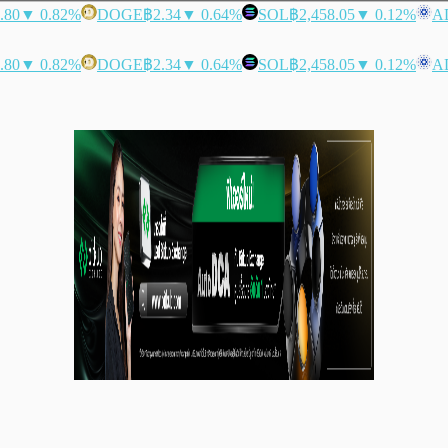
.80
▼ 0.82%
DOGE
฿2.34
▼ 0.64%
SOL
฿2,458.05
▼ 0.12%
A
.80
▼ 0.82%
DOGE
฿2.34
▼ 0.64%
SOL
฿2,458.05
▼ 0.12%
A