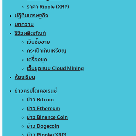
ราคา Ripple (XRP)
ปฏิทินเศรษฐกิจ
บทความ
รีวิวผลิตภัณฑ์
เว็บซื้อขาย
กระเป๋าเก็บเหรียญ
เครื่องขุด
เว็บขุดแบบ Cloud Mining
ห้องเรียน
ข่าวคริปโตเคอเรนซี่
ข่าว Bitcoin
ข่าว Ethereum
ข่าว Binance Coin
ข่าว Dogecoin
ข่าว Ripple (XRP)