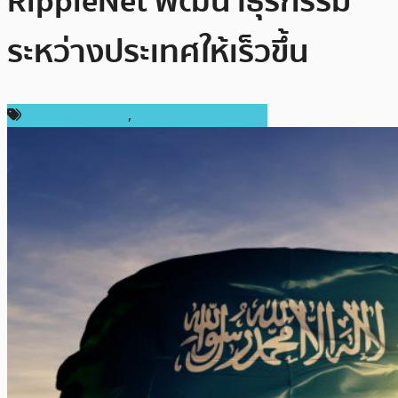
RippleNet พัฒนาธุรกรรม
ระหว่างประเทศให้เร็วขึ้น
ข่าว Ripple (XRP)
,
เทคโนโลยี Blockchain