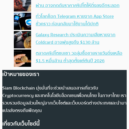
ผ่าน อาจกดดันราคาคริปโตให้ดิ่งลงอีกระลอก
ทั่วโลกช็อก Telegram หายจาก App Store
ชั่วคราว ก่อนกลับมาใช้งานได้ปกติ
Galaxy Research ประเมินความเสียหายจาก
Coldcard อาจพุ่งสูงถึง $130 ล้าน
ตลาดคริปโตซบเซา วอลุ่มซื้อขายรายวันดิ่งเหลือ
$1.5 หมื่นล้าน ต่ำสุดตั้งแต่ต้นปี 2026
เป้าหมายของเรา
Siam Blockchain มุ่งมั่นที่จะช่วยนำเสนอสารเกี่ยวกับ
Cryptocurrency และเทคโนโลยีบล็อกเชนเพื่อคนไทย ในภาษาไทย เรา
รวบรวมข้อมูลส่วนใหญ่จากเว็บไซต์และเว็บบอร์ดต่างประเทศและนำมา
แปลส่งตรงถึงฟีดคุณ
เกี่ยวกับเว็บไซต์นี้