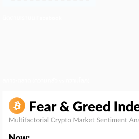
ติดตามเราบน Facebook
สภาวะตลาด (ความกลัว vs ความโลภ)