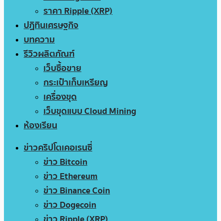
ราคา Ripple (XRP)
ปฏิทินเศรษฐกิจ
บทความ
รีวิวผลิตภัณฑ์
เว็บซื้อขาย
กระเป๋าเก็บเหรียญ
เครื่องขุด
เว็บขุดแบบ Cloud Mining
ห้องเรียน
ข่าวคริปโตเคอเรนซี่
ข่าว Bitcoin
ข่าว Ethereum
ข่าว Binance Coin
ข่าว Dogecoin
ข่าว Ripple (XRP)