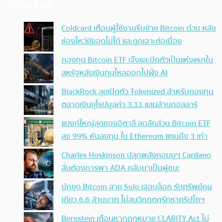
ประเด็นล่าสุด
Coldcard เตือนผู้ใช้งานรีบย้าย Bitcoin ด่วน หลัง
ช่องโหว่ยังอุดไม่ได้ และถูกเจาะต่อเนื่อง
กองทุน Bitcoin ETF เจ๊งและปิดตัวเป็นแห่งแรกใน
สหรัฐหลังเงินทุนไหลออกไปฝั่ง AI
BlackRock ลุยเปิดตัว Tokenized สำหรับกองทุน
ตลาดเงินยุโรปมูลค่า 3.11 แสนล้านดอลลาร์
แบงก์ใหญ่สุดของอิตาลี ลดสัดส่วน Bitcoin ETF
ลง 99% หันลงทุน ใน Ethereum แทนถึง 3 เท่า
Charles Hoskinson ปลุกพลังคอมมูฯ Cardano
ลั่นต้องการพา ADA กลับมาเป็นผู้ชนะ
นักขุด Bitcoin สาย Solo เจอบล็อก รับทรัพย์คน
เดียว 6.6 ล้านบาท ไม่สนวิกฤตศรัทธาคริปโทฯ
Bernstein เตือนหากกฎหมาย CLARITY Act ไม่