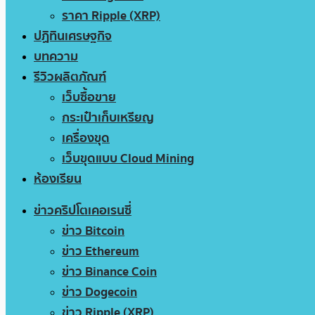
ราคา Ripple (XRP)
ปฏิทินเศรษฐกิจ
บทความ
รีวิวผลิตภัณฑ์
เว็บซื้อขาย
กระเป๋าเก็บเหรียญ
เครื่องขุด
เว็บขุดแบบ Cloud Mining
ห้องเรียน
ข่าวคริปโตเคอเรนซี่
ข่าว Bitcoin
ข่าว Ethereum
ข่าว Binance Coin
ข่าว Dogecoin
ข่าว Ripple (XRP)