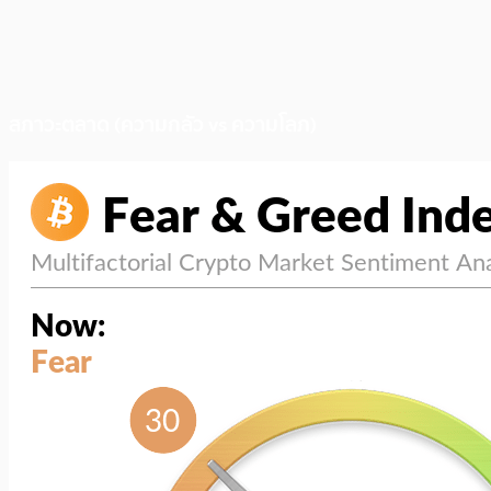
สภาวะตลาด (ความกลัว vs ความโลภ)