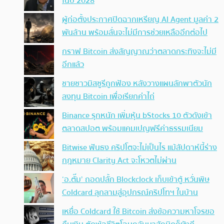
ในปี 2028
ผู้ก่อตั้งประกาศปิดฉากเหรียญ AI Agent มูลค่า 2
พันล้าน พร้อมลั่นจะไม่มีการช่วยเหลืออีกต่อไป
กราฟ Bitcoin ส่งสัญญาณว่าตลาดกระทิงจะไม่มี
อีกแล้ว
ชายชาวมิสซูรีถูกฟ้อง หลังวางแผนลักพาตัวนัก
ลงทุน Bitcoin เพื่อเรียกค่าไถ่
Binance รุกหนัก เพิ่มหุ้น bStocks 10 ตัวดังเข้า
ตลาดสปอต พร้อมแคมเปญฟรีค่าธรรมเนียม
Bitwise ฟันธง คริปโตจะไม่เป็นไร แม้สัปดาห์นี้ร่าง
กฎหมาย Clarity Act จะโหวตไม่ผ่าน
‘อ.ตั๊ม’ ถอดปลั้ก Blockclock เก็บเข้าตู้ หวั่นพิษ
Coldcard ลุกลามสู่อุปกรณ์คริปโทฯ ในบ้าน
เหยื่อ Coldcard ใช้ Bitcoin ส่งข้อความหาโจรขอ