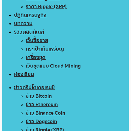
ราคา Ripple (XRP)
ปฏิทินเศรษฐกิจ
บทความ
รีวิวผลิตภัณฑ์
เว็บซื้อขาย
กระเป๋าเก็บเหรียญ
เครื่องขุด
เว็บขุดแบบ Cloud Mining
ห้องเรียน
ข่าวคริปโตเคอเรนซี่
ข่าว Bitcoin
ข่าว Ethereum
ข่าว Binance Coin
ข่าว Dogecoin
ข่าว Ripple (XRP)