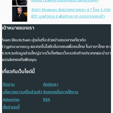
คืนเงิน ตัดพ้อชีวิตโอนกลับมาสักนิดก็ยังดี
จับตา Strategy ส่อแววเทขายรอบ 4 ? โอน 1,030
BTC มูลค่าทะลุ 2 พันล้านบาท ออกจากกระเป๋า
เป้าหมายของเรา
Siam Blockchain มุ่งมั่นที่จะช่วยนำเสนอสารเกี่ยวกับ
Cryptocurrency และเทคโนโลยีบล็อกเชนเพื่อคนไทย ในภาษาไทย เรา
รวบรวมข้อมูลส่วนใหญ่จากเว็บไซต์และเว็บบอร์ดต่างประเทศและนำมา
แปลส่งตรงถึงฟีดคุณ
เกี่ยวกับเว็บไซต์นี้
ทีมงาน
ติดต่อเรา
นโยบายความเป็นส่วนตัว
ข้อตกลงในการใช้งาน
Advertise
RSS
ตั้งค่าคุกกี้