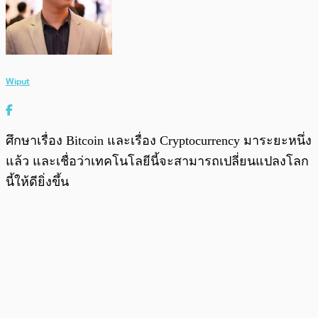
Wiput
ศึกษาเรื่อง Bitcoin และเรื่อง Cryptocurrency มาระยะหนึ่ง
แล้ว และเชื่อว่าเทคโนโลยีนี้จะสามารถเปลี่ยนแปลงโลก
นี้ให้ดียิ่งขึ้น