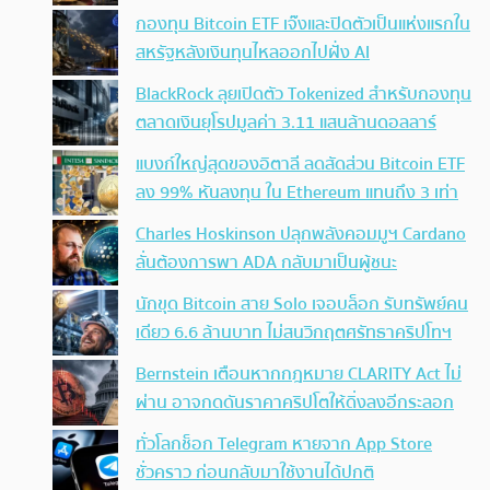
กองทุน Bitcoin ETF เจ๊งและปิดตัวเป็นแห่งแรกใน
สหรัฐหลังเงินทุนไหลออกไปฝั่ง AI
BlackRock ลุยเปิดตัว Tokenized สำหรับกองทุน
ตลาดเงินยุโรปมูลค่า 3.11 แสนล้านดอลลาร์
แบงก์ใหญ่สุดของอิตาลี ลดสัดส่วน Bitcoin ETF
ลง 99% หันลงทุน ใน Ethereum แทนถึง 3 เท่า
Charles Hoskinson ปลุกพลังคอมมูฯ Cardano
ลั่นต้องการพา ADA กลับมาเป็นผู้ชนะ
นักขุด Bitcoin สาย Solo เจอบล็อก รับทรัพย์คน
เดียว 6.6 ล้านบาท ไม่สนวิกฤตศรัทธาคริปโทฯ
Bernstein เตือนหากกฎหมาย CLARITY Act ไม่
ผ่าน อาจกดดันราคาคริปโตให้ดิ่งลงอีกระลอก
ทั่วโลกช็อก Telegram หายจาก App Store
ชั่วคราว ก่อนกลับมาใช้งานได้ปกติ