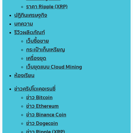
ราคา Ripple (XRP)
ปฏิทินเศรษฐกิจ
บทความ
รีวิวผลิตภัณฑ์
เว็บซื้อขาย
กระเป๋าเก็บเหรียญ
เครื่องขุด
เว็บขุดแบบ Cloud Mining
ห้องเรียน
ข่าวคริปโตเคอเรนซี่
ข่าว Bitcoin
ข่าว Ethereum
ข่าว Binance Coin
ข่าว Dogecoin
ข่าว Ripple (XRP)