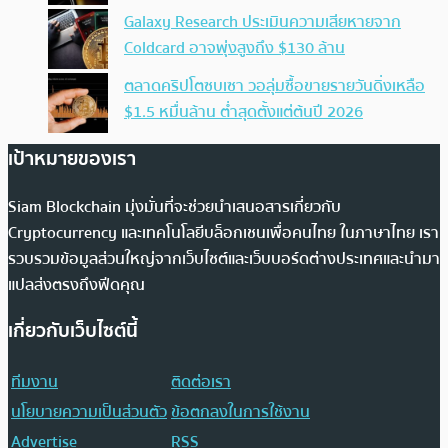
Galaxy Research ประเมินความเสียหายจาก
Coldcard อาจพุ่งสูงถึง $130 ล้าน
ตลาดคริปโตซบเซา วอลุ่มซื้อขายรายวันดิ่งเหลือ
$1.5 หมื่นล้าน ต่ำสุดตั้งแต่ต้นปี 2026
เป้าหมายของเรา
Siam Blockchain มุ่งมั่นที่จะช่วยนำเสนอสารเกี่ยวกับ
Cryptocurrency และเทคโนโลยีบล็อกเชนเพื่อคนไทย ในภาษาไทย เรา
รวบรวมข้อมูลส่วนใหญ่จากเว็บไซต์และเว็บบอร์ดต่างประเทศและนำมา
แปลส่งตรงถึงฟีดคุณ
เกี่ยวกับเว็บไซต์นี้
ทีมงาน
ติดต่อเรา
นโยบายความเป็นส่วนตัว
ข้อตกลงในการใช้งาน
Advertise
RSS