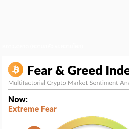
สภาวะตลาด (ความกลัว vs ความโลภ)