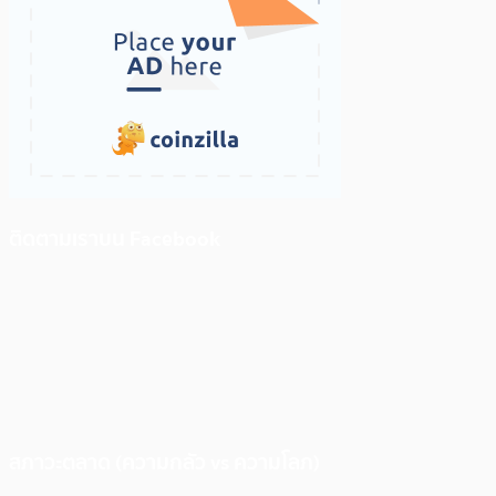
ติดตามเราบน Facebook
สภาวะตลาด (ความกลัว vs ความโลภ)