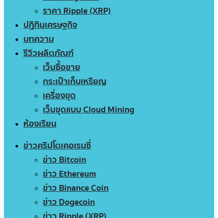
ราคา Ripple (XRP)
ปฏิทินเศรษฐกิจ
บทความ
รีวิวผลิตภัณฑ์
เว็บซื้อขาย
กระเป๋าเก็บเหรียญ
เครื่องขุด
เว็บขุดแบบ Cloud Mining
ห้องเรียน
ข่าวคริปโตเคอเรนซี่
ข่าว Bitcoin
ข่าว Ethereum
ข่าว Binance Coin
ข่าว Dogecoin
ข่าว Ripple (XRP)