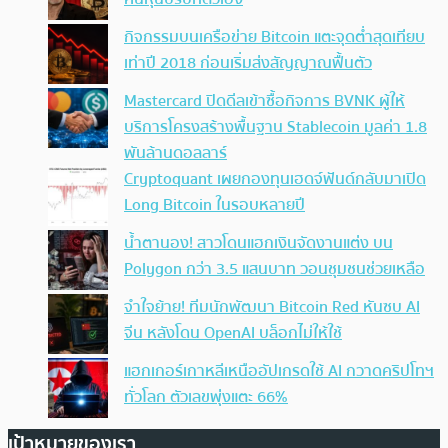
กิจกรรมบนเครือข่าย Bitcoin แตะจุดต่ำสุดเทียบ
เท่าปี 2018 ก่อนเริ่มส่งสัญญาณฟื้นตัว
Mastercard ปิดดีลเข้าซื้อกิจการ BVNK ผู้ให้
บริการโครงสร้างพื้นฐาน Stablecoin มูลค่า 1.8
พันล้านดอลลาร์
Cryptoquant เผยกองทุนเฮดจ์ฟันด์กลับมาเปิด
Long Bitcoin ในรอบหลายปี
น้ำตานอง! สาวโดนแฮกเงินจัดงานแต่ง บน
Polygon กว่า 3.5 แสนบาท วอนชุมชนช่วยเหลือ
จำใจย้าย! ทีมนักพัฒนา Bitcoin Red หันซบ AI
จีน หลังโดน OpenAI บล็อกไม่ให้ใช้
แฮกเกอร์เกาหลีเหนืออัปเกรดใช้ AI กวาดคริปโทฯ
ทั่วโลก ตัวเลขพุ่งแตะ 66%
เป้าหมายของเรา