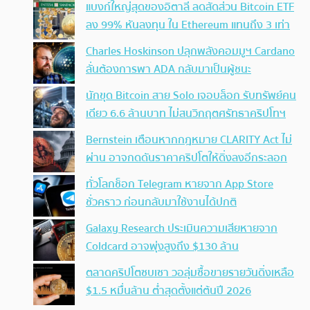
แบงก์ใหญ่สุดของอิตาลี ลดสัดส่วน Bitcoin ETF
ลง 99% หันลงทุน ใน Ethereum แทนถึง 3 เท่า
Charles Hoskinson ปลุกพลังคอมมูฯ Cardano
ลั่นต้องการพา ADA กลับมาเป็นผู้ชนะ
นักขุด Bitcoin สาย Solo เจอบล็อก รับทรัพย์คน
เดียว 6.6 ล้านบาท ไม่สนวิกฤตศรัทธาคริปโทฯ
Bernstein เตือนหากกฎหมาย CLARITY Act ไม่
ผ่าน อาจกดดันราคาคริปโตให้ดิ่งลงอีกระลอก
ทั่วโลกช็อก Telegram หายจาก App Store
ชั่วคราว ก่อนกลับมาใช้งานได้ปกติ
Galaxy Research ประเมินความเสียหายจาก
Coldcard อาจพุ่งสูงถึง $130 ล้าน
ตลาดคริปโตซบเซา วอลุ่มซื้อขายรายวันดิ่งเหลือ
$1.5 หมื่นล้าน ต่ำสุดตั้งแต่ต้นปี 2026