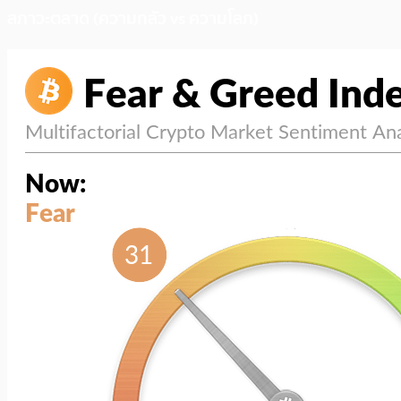
สภาวะตลาด (ความกลัว vs ความโลภ)