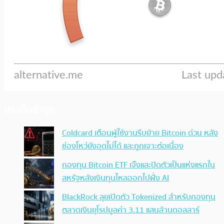
ประเด็นล่าสุด
Coldcard เตือนผู้ใช้งานรีบย้าย Bitcoin ด่วน หลัง
ช่องโหว่ยังอุดไม่ได้ และถูกเจาะต่อเนื่อง
กองทุน Bitcoin ETF เจ๊งและปิดตัวเป็นแห่งแรกใน
สหรัฐหลังเงินทุนไหลออกไปฝั่ง AI
BlackRock ลุยเปิดตัว Tokenized สำหรับกองทุน
ตลาดเงินยุโรปมูลค่า 3.11 แสนล้านดอลลาร์