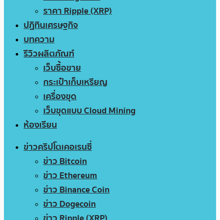
ราคา Ripple (XRP)
ปฏิทินเศรษฐกิจ
บทความ
รีวิวผลิตภัณฑ์
เว็บซื้อขาย
กระเป๋าเก็บเหรียญ
เครื่องขุด
เว็บขุดแบบ Cloud Mining
ห้องเรียน
ข่าวคริปโตเคอเรนซี่
ข่าว Bitcoin
ข่าว Ethereum
ข่าว Binance Coin
ข่าว Dogecoin
ข่าว Ripple (XRP)