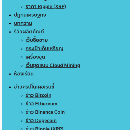
ราคา Ripple (XRP)
ปฏิทินเศรษฐกิจ
บทความ
รีวิวผลิตภัณฑ์
เว็บซื้อขาย
กระเป๋าเก็บเหรียญ
เครื่องขุด
เว็บขุดแบบ Cloud Mining
ห้องเรียน
ข่าวคริปโตเคอเรนซี่
ข่าว Bitcoin
ข่าว Ethereum
ข่าว Binance Coin
ข่าว Dogecoin
ข่าว Ripple (XRP)