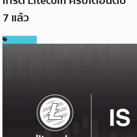
เทรด Litecoin คริปโตอันดับ
7 แล้ว
ข่าว Litecoin