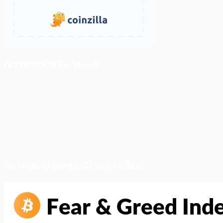
ติดตามเราบน Facebook
สภาวะตลาด (ความกลัว vs ความโลภ)