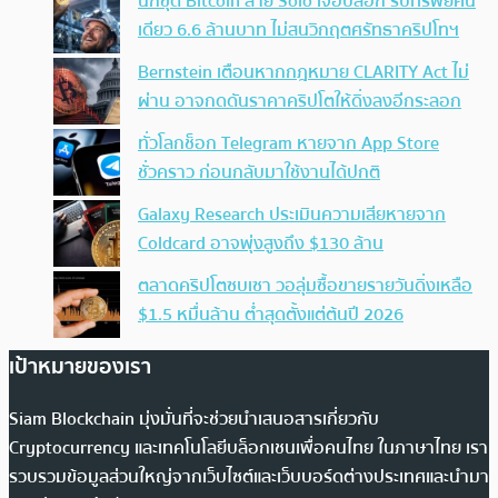
นักขุด Bitcoin สาย Solo เจอบล็อก รับทรัพย์คน
เดียว 6.6 ล้านบาท ไม่สนวิกฤตศรัทธาคริปโทฯ
Bernstein เตือนหากกฎหมาย CLARITY Act ไม่
ผ่าน อาจกดดันราคาคริปโตให้ดิ่งลงอีกระลอก
ทั่วโลกช็อก Telegram หายจาก App Store
ชั่วคราว ก่อนกลับมาใช้งานได้ปกติ
Galaxy Research ประเมินความเสียหายจาก
Coldcard อาจพุ่งสูงถึง $130 ล้าน
ตลาดคริปโตซบเซา วอลุ่มซื้อขายรายวันดิ่งเหลือ
$1.5 หมื่นล้าน ต่ำสุดตั้งแต่ต้นปี 2026
เป้าหมายของเรา
Siam Blockchain มุ่งมั่นที่จะช่วยนำเสนอสารเกี่ยวกับ
Cryptocurrency และเทคโนโลยีบล็อกเชนเพื่อคนไทย ในภาษาไทย เรา
รวบรวมข้อมูลส่วนใหญ่จากเว็บไซต์และเว็บบอร์ดต่างประเทศและนำมา