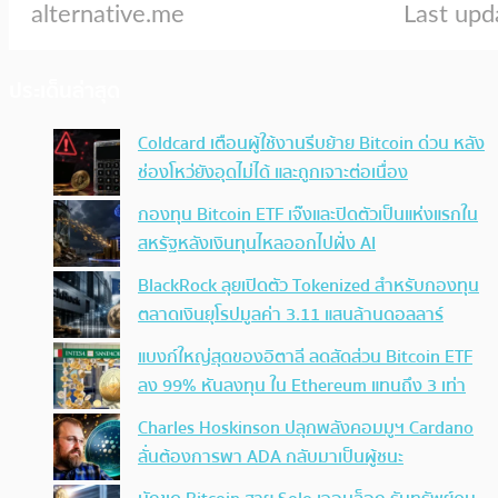
ประเด็นล่าสุด
Coldcard เตือนผู้ใช้งานรีบย้าย Bitcoin ด่วน หลัง
ช่องโหว่ยังอุดไม่ได้ และถูกเจาะต่อเนื่อง
กองทุน Bitcoin ETF เจ๊งและปิดตัวเป็นแห่งแรกใน
สหรัฐหลังเงินทุนไหลออกไปฝั่ง AI
BlackRock ลุยเปิดตัว Tokenized สำหรับกองทุน
ตลาดเงินยุโรปมูลค่า 3.11 แสนล้านดอลลาร์
แบงก์ใหญ่สุดของอิตาลี ลดสัดส่วน Bitcoin ETF
ลง 99% หันลงทุน ใน Ethereum แทนถึง 3 เท่า
Charles Hoskinson ปลุกพลังคอมมูฯ Cardano
ลั่นต้องการพา ADA กลับมาเป็นผู้ชนะ