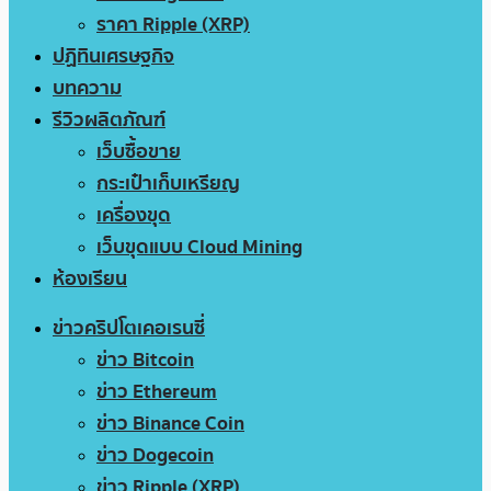
ราคา Ripple (XRP)
ปฏิทินเศรษฐกิจ
บทความ
รีวิวผลิตภัณฑ์
เว็บซื้อขาย
กระเป๋าเก็บเหรียญ
เครื่องขุด
เว็บขุดแบบ Cloud Mining
ห้องเรียน
ข่าวคริปโตเคอเรนซี่
ข่าว Bitcoin
ข่าว Ethereum
ข่าว Binance Coin
ข่าว Dogecoin
ข่าว Ripple (XRP)