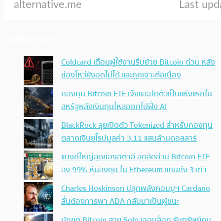
ประเด็นล่าสุด
Coldcard เตือนผู้ใช้งานรีบย้าย Bitcoin ด่วน หลัง
ช่องโหว่ยังอุดไม่ได้ และถูกเจาะต่อเนื่อง
กองทุน Bitcoin ETF เจ๊งและปิดตัวเป็นแห่งแรกใน
สหรัฐหลังเงินทุนไหลออกไปฝั่ง AI
BlackRock ลุยเปิดตัว Tokenized สำหรับกองทุน
ตลาดเงินยุโรปมูลค่า 3.11 แสนล้านดอลลาร์
แบงก์ใหญ่สุดของอิตาลี ลดสัดส่วน Bitcoin ETF
ลง 99% หันลงทุน ใน Ethereum แทนถึง 3 เท่า
Charles Hoskinson ปลุกพลังคอมมูฯ Cardano
ลั่นต้องการพา ADA กลับมาเป็นผู้ชนะ
นักขุด Bitcoin สาย Solo เจอบล็อก รับทรัพย์คน