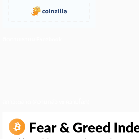
ติดตามเราบน Facebook
สภาวะตลาด (ความกลัว vs ความโลภ)