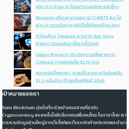
เดียว 6.6 ล้านบาท ไม่สนวิกฤตศรัทธาคริปโทฯ
Bernstein เตือนหากกฎหมาย CLARITY Act ไม่
ผ่าน อาจกดดันราคาคริปโตให้ดิ่งลงอีกระลอก
ทั่วโลกช็อก Telegram หายจาก App Store
ชั่วคราว ก่อนกลับมาใช้งานได้ปกติ
Galaxy Research ประเมินความเสียหายจาก
Coldcard อาจพุ่งสูงถึง $130 ล้าน
ตลาดคริปโตซบเซา วอลุ่มซื้อขายรายวันดิ่งเหลือ
$1.5 หมื่นล้าน ต่ำสุดตั้งแต่ต้นปี 2026
เป้าหมายของเรา
Siam Blockchain มุ่งมั่นที่จะช่วยนำเสนอสารเกี่ยวกับ
Cryptocurrency และเทคโนโลยีบล็อกเชนเพื่อคนไทย ในภาษาไทย เรา
รวบรวมข้อมูลส่วนใหญ่จากเว็บไซต์และเว็บบอร์ดต่างประเทศและนำมา