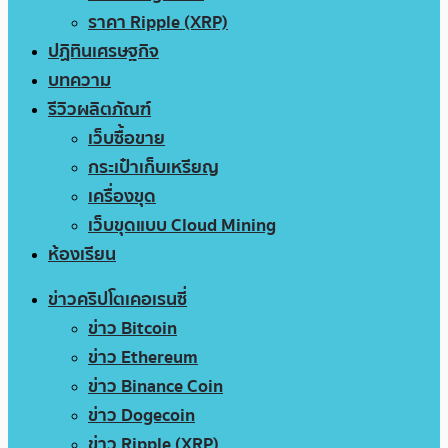
ราคา Ripple (XRP)
ปฏิทินเศรษฐกิจ
บทความ
รีวิวผลิตภัณฑ์
เว็บซื้อขาย
กระเป๋าเก็บเหรียญ
เครื่องขุด
เว็บขุดแบบ Cloud Mining
ห้องเรียน
ข่าวคริปโตเคอเรนซี่
ข่าว Bitcoin
ข่าว Ethereum
ข่าว Binance Coin
ข่าว Dogecoin
ข่าว Ripple (XRP)