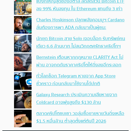
แบงก์ใหญ่สุดของอิตาลี ลดสัดส่วน Bitcoin ETF
ลง 99% หันลงทุน ใน Ethereum แทนถึง 3 เท่า
Charles Hoskinson ปลุกพลังคอมมูฯ Cardano
ลั่นต้องการพา ADA กลับมาเป็นผู้ชนะ
นักขุด Bitcoin สาย Solo เจอบล็อก รับทรัพย์คน
เดียว 6.6 ล้านบาท ไม่สนวิกฤตศรัทธาคริปโทฯ
Bernstein เตือนหากกฎหมาย CLARITY Act ไม่
ผ่าน อาจกดดันราคาคริปโตให้ดิ่งลงอีกระลอก
ทั่วโลกช็อก Telegram หายจาก App Store
ชั่วคราว ก่อนกลับมาใช้งานได้ปกติ
Galaxy Research ประเมินความเสียหายจาก
Coldcard อาจพุ่งสูงถึง $130 ล้าน
ตลาดคริปโตซบเซา วอลุ่มซื้อขายรายวันดิ่งเหลือ
$1.5 หมื่นล้าน ต่ำสุดตั้งแต่ต้นปี 2026