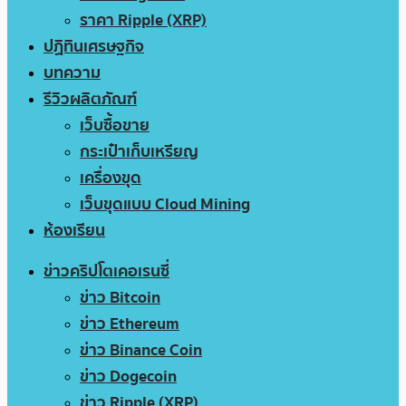
ราคา Ripple (XRP)
ปฏิทินเศรษฐกิจ
บทความ
รีวิวผลิตภัณฑ์
เว็บซื้อขาย
กระเป๋าเก็บเหรียญ
เครื่องขุด
เว็บขุดแบบ Cloud Mining
ห้องเรียน
ข่าวคริปโตเคอเรนซี่
ข่าว Bitcoin
ข่าว Ethereum
ข่าว Binance Coin
ข่าว Dogecoin
ข่าว Ripple (XRP)