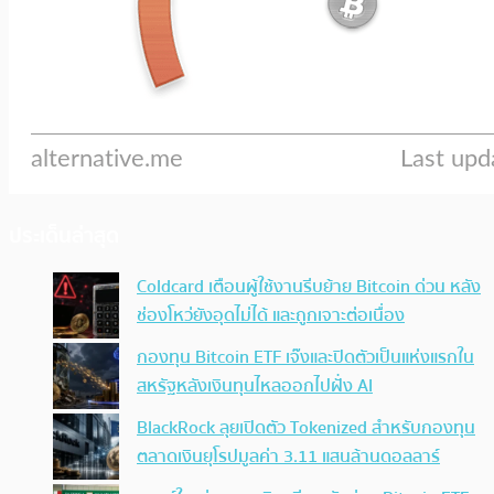
ประเด็นล่าสุด
Coldcard เตือนผู้ใช้งานรีบย้าย Bitcoin ด่วน หลัง
ช่องโหว่ยังอุดไม่ได้ และถูกเจาะต่อเนื่อง
กองทุน Bitcoin ETF เจ๊งและปิดตัวเป็นแห่งแรกใน
สหรัฐหลังเงินทุนไหลออกไปฝั่ง AI
BlackRock ลุยเปิดตัว Tokenized สำหรับกองทุน
ตลาดเงินยุโรปมูลค่า 3.11 แสนล้านดอลลาร์