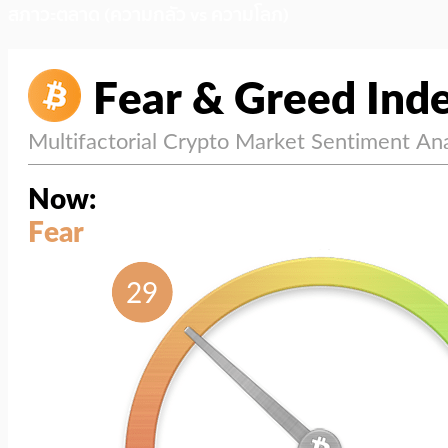
สภาวะตลาด (ความกลัว vs ความโลภ)