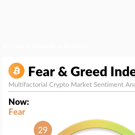
สภาวะตลาด (ความกลัว vs ความโลภ)