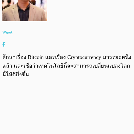
Wiput
ศึกษาเรื่อง Bitcoin และเรื่อง Cryptocurrency มาระยะหนึ่ง
แล้ว และเชื่อว่าเทคโนโลยีนี้จะสามารถเปลี่ยนแปลงโลก
นี้ให้ดียิ่งขึ้น