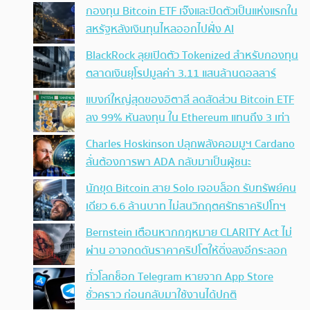
กองทุน Bitcoin ETF เจ๊งและปิดตัวเป็นแห่งแรกใน
สหรัฐหลังเงินทุนไหลออกไปฝั่ง AI
BlackRock ลุยเปิดตัว Tokenized สำหรับกองทุน
ตลาดเงินยุโรปมูลค่า 3.11 แสนล้านดอลลาร์
แบงก์ใหญ่สุดของอิตาลี ลดสัดส่วน Bitcoin ETF
ลง 99% หันลงทุน ใน Ethereum แทนถึง 3 เท่า
Charles Hoskinson ปลุกพลังคอมมูฯ Cardano
ลั่นต้องการพา ADA กลับมาเป็นผู้ชนะ
นักขุด Bitcoin สาย Solo เจอบล็อก รับทรัพย์คน
เดียว 6.6 ล้านบาท ไม่สนวิกฤตศรัทธาคริปโทฯ
Bernstein เตือนหากกฎหมาย CLARITY Act ไม่
ผ่าน อาจกดดันราคาคริปโตให้ดิ่งลงอีกระลอก
ทั่วโลกช็อก Telegram หายจาก App Store
ชั่วคราว ก่อนกลับมาใช้งานได้ปกติ