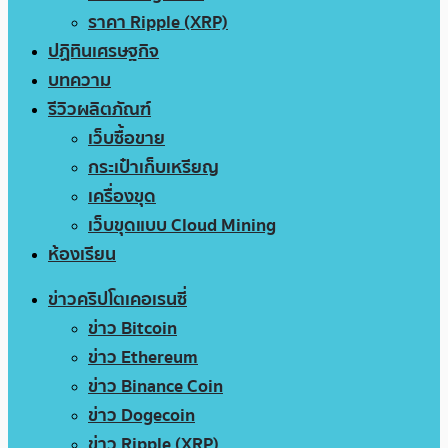
ราคา Ripple (XRP)
ปฏิทินเศรษฐกิจ
บทความ
รีวิวผลิตภัณฑ์
เว็บซื้อขาย
กระเป๋าเก็บเหรียญ
เครื่องขุด
เว็บขุดแบบ Cloud Mining
ห้องเรียน
ข่าวคริปโตเคอเรนซี่
ข่าว Bitcoin
ข่าว Ethereum
ข่าว Binance Coin
ข่าว Dogecoin
ข่าว Ripple (XRP)