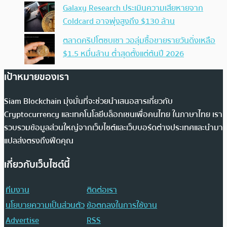
Galaxy Research ประเมินความเสียหายจาก
Coldcard อาจพุ่งสูงถึง $130 ล้าน
ตลาดคริปโตซบเซา วอลุ่มซื้อขายรายวันดิ่งเหลือ
$1.5 หมื่นล้าน ต่ำสุดตั้งแต่ต้นปี 2026
เป้าหมายของเรา
Siam Blockchain มุ่งมั่นที่จะช่วยนำเสนอสารเกี่ยวกับ
Cryptocurrency และเทคโนโลยีบล็อกเชนเพื่อคนไทย ในภาษาไทย เรา
รวบรวมข้อมูลส่วนใหญ่จากเว็บไซต์และเว็บบอร์ดต่างประเทศและนำมา
แปลส่งตรงถึงฟีดคุณ
เกี่ยวกับเว็บไซต์นี้
ทีมงาน
ติดต่อเรา
นโยบายความเป็นส่วนตัว
ข้อตกลงในการใช้งาน
Advertise
RSS