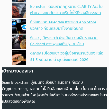
Bernstein เตือนหากกฎหมาย CLARITY Act ไม่
ผ่าน อาจกดดันราคาคริปโตให้ดิ่งลงอีกระลอก
ทั่วโลกช็อก Telegram หายจาก App Store
ชั่วคราว ก่อนกลับมาใช้งานได้ปกติ
Galaxy Research ประเมินความเสียหายจาก
Coldcard อาจพุ่งสูงถึง $130 ล้าน
ตลาดคริปโตซบเซา วอลุ่มซื้อขายรายวันดิ่งเหลือ
$1.5 หมื่นล้าน ต่ำสุดตั้งแต่ต้นปี 2026
เป้าหมายของเรา
Siam Blockchain มุ่งมั่นที่จะช่วยนำเสนอสารเกี่ยวกับ
Cryptocurrency และเทคโนโลยีบล็อกเชนเพื่อคนไทย ในภาษาไทย เรา
รวบรวมข้อมูลส่วนใหญ่จากเว็บไซต์และเว็บบอร์ดต่างประเทศและนำมา
แปลส่งตรงถึงฟีดคุณ