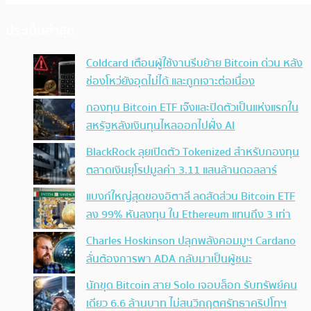
ประเด็นล่าสุด
Coldcard เตือนผู้ใช้งานรีบย้าย Bitcoin ด่วน หลัง
ช่องโหว่ยังอุดไม่ได้ และถูกเจาะต่อเนื่อง
กองทุน Bitcoin ETF เจ๊งและปิดตัวเป็นแห่งแรกใน
สหรัฐหลังเงินทุนไหลออกไปฝั่ง AI
BlackRock ลุยเปิดตัว Tokenized สำหรับกองทุน
ตลาดเงินยุโรปมูลค่า 3.11 แสนล้านดอลลาร์
แบงก์ใหญ่สุดของอิตาลี ลดสัดส่วน Bitcoin ETF
ลง 99% หันลงทุน ใน Ethereum แทนถึง 3 เท่า
Charles Hoskinson ปลุกพลังคอมมูฯ Cardano
ลั่นต้องการพา ADA กลับมาเป็นผู้ชนะ
นักขุด Bitcoin สาย Solo เจอบล็อก รับทรัพย์คน
เดียว 6.6 ล้านบาท ไม่สนวิกฤตศรัทธาคริปโทฯ