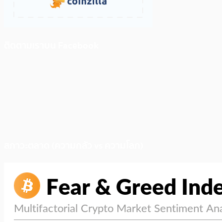
ติดตามเราบน Facebook
สภาวะตลาด (ความกลัว vs ความโลภ)