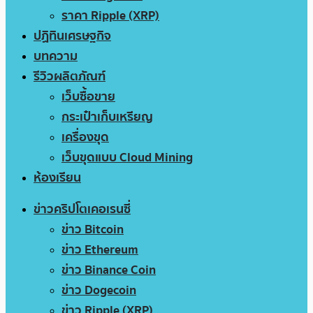
ราคา Ripple (XRP)
ปฏิทินเศรษฐกิจ
บทความ
รีวิวผลิตภัณฑ์
เว็บซื้อขาย
กระเป๋าเก็บเหรียญ
เครื่องขุด
เว็บขุดแบบ Cloud Mining
ห้องเรียน
ข่าวคริปโตเคอเรนซี่
ข่าว Bitcoin
ข่าว Ethereum
ข่าว Binance Coin
ข่าว Dogecoin
ข่าว Ripple (XRP)