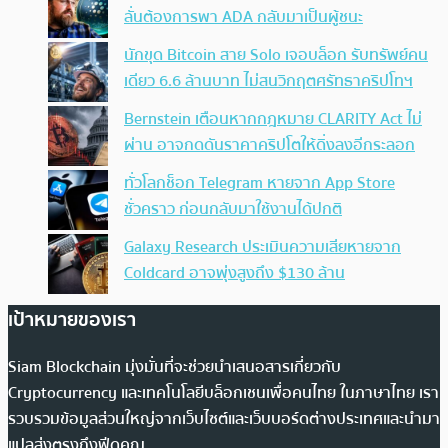
ลั่นต้องการพา ADA กลับมาเป็นผู้ชนะ
นักขุด Bitcoin สาย Solo เจอบล็อก รับทรัพย์คน
เดียว 6.6 ล้านบาท ไม่สนวิกฤตศรัทธาคริปโทฯ
Bernstein เตือนหากกฎหมาย CLARITY Act ไม่
ผ่าน อาจกดดันราคาคริปโตให้ดิ่งลงอีกระลอก
ทั่วโลกช็อก Telegram หายจาก App Store
ชั่วคราว ก่อนกลับมาใช้งานได้ปกติ
Galaxy Research ประเมินความเสียหายจาก
Coldcard อาจพุ่งสูงถึง $130 ล้าน
เป้าหมายของเรา
Siam Blockchain มุ่งมั่นที่จะช่วยนำเสนอสารเกี่ยวกับ
Cryptocurrency และเทคโนโลยีบล็อกเชนเพื่อคนไทย ในภาษาไทย เรา
รวบรวมข้อมูลส่วนใหญ่จากเว็บไซต์และเว็บบอร์ดต่างประเทศและนำมา
แปลส่งตรงถึงฟีดคุณ