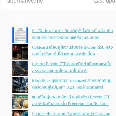
ประเด็นล่าสุด
CLICX ลั่นพร้อมดำเนินคดีผู้ตั้งใจบิดหนี้ พร้อมปิด
รับสมัครชั่วคราวหลังคนแห่ยื่นจนระบบล้น
Coldcard เตือนผู้ใช้งานรีบย้าย Bitcoin ด่วน หลัง
ช่องโหว่ยังอุดไม่ได้ และถูกเจาะต่อเนื่อง
กองทุน Bitcoin ETF เจ๊งและปิดตัวเป็นแห่งแรกใน
สหรัฐหลังเงินทุนไหลออกไปฝั่ง AI
BlackRock ลุยเปิดตัว Tokenized สำหรับกองทุน
ตลาดเงินยุโรปมูลค่า 3.11 แสนล้านดอลลาร์
แบงก์ใหญ่สุดของอิตาลี ลดสัดส่วน Bitcoin ETF
ลง 99% หันลงทุน ใน Ethereum แทนถึง 3 เท่า
Charles Hoskinson ปลุกพลังคอมมูฯ Cardano