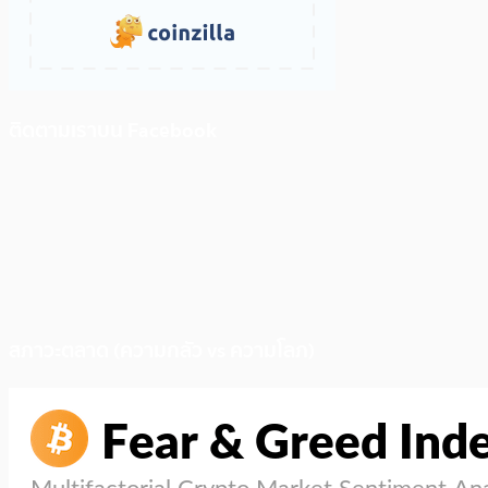
ติดตามเราบน Facebook
สภาวะตลาด (ความกลัว vs ความโลภ)