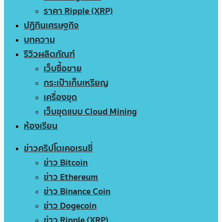
ราคา Ripple (XRP)
ปฏิทินเศรษฐกิจ
บทความ
รีวิวผลิตภัณฑ์
เว็บซื้อขาย
กระเป๋าเก็บเหรียญ
เครื่องขุด
เว็บขุดแบบ Cloud Mining
ห้องเรียน
ข่าวคริปโตเคอเรนซี่
ข่าว Bitcoin
ข่าว Ethereum
ข่าว Binance Coin
ข่าว Dogecoin
ข่าว Ripple (XRP)