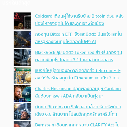
ประเด็นล่าสุด
Coldcard เตือนผู้ใช้งานรีบย้าย Bitcoin ด่วน หลัง
ช่องโหว่ยังอุดไม่ได้ และถูกเจาะต่อเนื่อง
กองทุน Bitcoin ETF เจ๊งและปิดตัวเป็นแห่งแรกใน
สหรัฐหลังเงินทุนไหลออกไปฝั่ง AI
BlackRock ลุยเปิดตัว Tokenized สำหรับกองทุน
ตลาดเงินยุโรปมูลค่า 3.11 แสนล้านดอลลาร์
แบงก์ใหญ่สุดของอิตาลี ลดสัดส่วน Bitcoin ETF
ลง 99% หันลงทุน ใน Ethereum แทนถึง 3 เท่า
Charles Hoskinson ปลุกพลังคอมมูฯ Cardano
ลั่นต้องการพา ADA กลับมาเป็นผู้ชนะ
นักขุด Bitcoin สาย Solo เจอบล็อก รับทรัพย์คน
เดียว 6.6 ล้านบาท ไม่สนวิกฤตศรัทธาคริปโทฯ
Bernstein เตือนหากกฎหมาย CLARITY Act ไม่