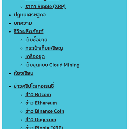
ราคา Ripple (XRP)
ปฏิทินเศรษฐกิจ
บทความ
รีวิวผลิตภัณฑ์
เว็บซื้อขาย
กระเป๋าเก็บเหรียญ
เครื่องขุด
เว็บขุดแบบ Cloud Mining
ห้องเรียน
ข่าวคริปโตเคอเรนซี่
ข่าว Bitcoin
ข่าว Ethereum
ข่าว Binance Coin
ข่าว Dogecoin
ข่าว Ripple (XRP)