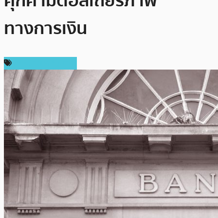
คุกคามต่อสเถียรภาพ
ทางการเงิน
กฎหมายและรัฐบาล