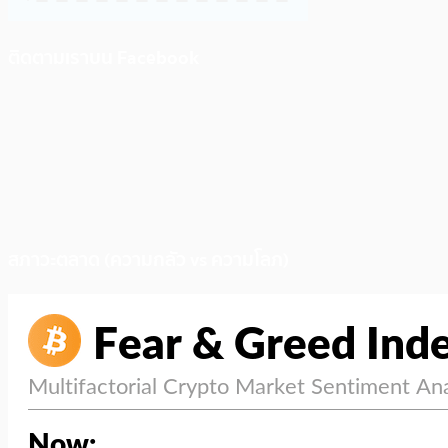
ติดตามเราบน Facebook
สภาวะตลาด (ความกลัว vs ความโลภ)