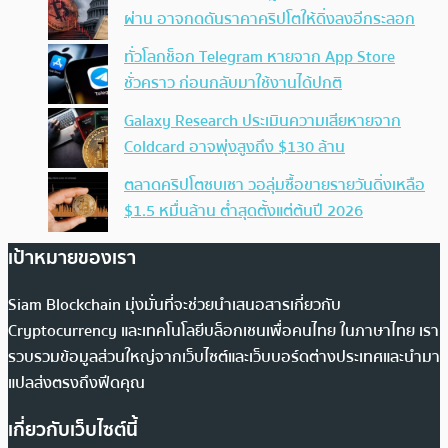
ผ่าน อาจกดดันราคาคริปโตให้ดิ่งลงอีกระลอก
ทั่วโลกช็อก Telegram หายจาก App Store
ชั่วคราว ก่อนกลับมาใช้งานได้ปกติ
Galaxy Research ประเมินความเสียหายจาก
Coldcard อาจพุ่งสูงถึง $130 ล้าน
ตลาดคริปโตซบเซา วอลุ่มซื้อขายรายวันดิ่งเหลือ
$1.5 หมื่นล้าน ต่ำสุดตั้งแต่ต้นปี 2026
เป้าหมายของเรา
Siam Blockchain มุ่งมั่นที่จะช่วยนำเสนอสารเกี่ยวกับ
Cryptocurrency และเทคโนโลยีบล็อกเชนเพื่อคนไทย ในภาษาไทย เรา
รวบรวมข้อมูลส่วนใหญ่จากเว็บไซต์และเว็บบอร์ดต่างประเทศและนำมา
แปลส่งตรงถึงฟีดคุณ
เกี่ยวกับเว็บไซต์นี้