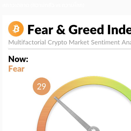
สภาวะตลาด (ความกลัว vs ความโลภ)