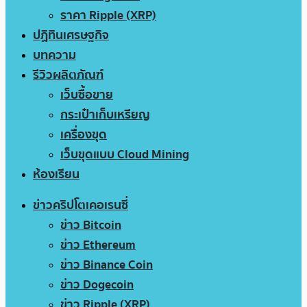
ราคา Ripple (XRP)
ปฏิทินเศรษฐกิจ
บทความ
รีวิวผลิตภัณฑ์
เว็บซื้อขาย
กระเป๋าเก็บเหรียญ
เครื่องขุด
เว็บขุดแบบ Cloud Mining
ห้องเรียน
ข่าวคริปโตเคอเรนซี่
ข่าว Bitcoin
ข่าว Ethereum
ข่าว Binance Coin
ข่าว Dogecoin
ข่าว Ripple (XRP)