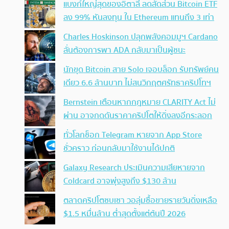
แบงก์ใหญ่สุดของอิตาลี ลดสัดส่วน Bitcoin ETF
ลง 99% หันลงทุน ใน Ethereum แทนถึง 3 เท่า
Charles Hoskinson ปลุกพลังคอมมูฯ Cardano
ลั่นต้องการพา ADA กลับมาเป็นผู้ชนะ
นักขุด Bitcoin สาย Solo เจอบล็อก รับทรัพย์คน
เดียว 6.6 ล้านบาท ไม่สนวิกฤตศรัทธาคริปโทฯ
Bernstein เตือนหากกฎหมาย CLARITY Act ไม่
ผ่าน อาจกดดันราคาคริปโตให้ดิ่งลงอีกระลอก
ทั่วโลกช็อก Telegram หายจาก App Store
ชั่วคราว ก่อนกลับมาใช้งานได้ปกติ
Galaxy Research ประเมินความเสียหายจาก
Coldcard อาจพุ่งสูงถึง $130 ล้าน
ตลาดคริปโตซบเซา วอลุ่มซื้อขายรายวันดิ่งเหลือ
$1.5 หมื่นล้าน ต่ำสุดตั้งแต่ต้นปี 2026