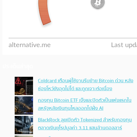
ประเด็นล่าสุด
Coldcard เตือนผู้ใช้งานรีบย้าย Bitcoin ด่วน หลัง
ช่องโหว่ยังอุดไม่ได้ และถูกเจาะต่อเนื่อง
กองทุน Bitcoin ETF เจ๊งและปิดตัวเป็นแห่งแรกใน
สหรัฐหลังเงินทุนไหลออกไปฝั่ง AI
BlackRock ลุยเปิดตัว Tokenized สำหรับกองทุน
ตลาดเงินยุโรปมูลค่า 3.11 แสนล้านดอลลาร์