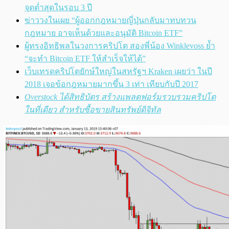
จุดต่ำสุดในรอบ 3 ปี
ข่าววงในเผย “ผู้ออกกฎหมายญี่ปุ่นกลับมาทบทวน
กฎหมาย อาจเห็นด้วยและอนุมัติ Bitcoin ETF”
ผู้ทรงอิทธิพลในวงการคริปโต สองพี่น้อง Winklevoss ย้ำ
“จะทำ Bitcoin ETF ให้สำเร็จให้ได้”
เว็บเทรดคริปโตยักษ์ใหญ่ในสหรัฐฯ Kraken เผยว่า ในปี
2018 เจอข้อกฎหมายมากขึ้น 3 เท่า เทียบกับปี 2017
Overstock ได้สิทธิบัตร สร้างแพลตฟอร์มรวบรวมคริปโต
ในที่เดียว สำหรับซื้อขายสินทรัพย์ดิจิทัล