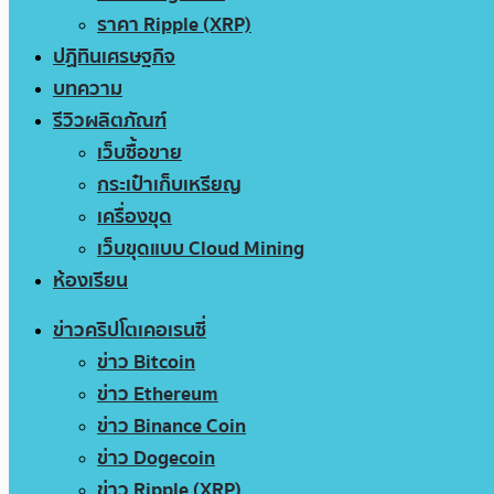
ราคา Ripple (XRP)
ปฏิทินเศรษฐกิจ
บทความ
รีวิวผลิตภัณฑ์
เว็บซื้อขาย
กระเป๋าเก็บเหรียญ
เครื่องขุด
เว็บขุดแบบ Cloud Mining
ห้องเรียน
ข่าวคริปโตเคอเรนซี่
ข่าว Bitcoin
ข่าว Ethereum
ข่าว Binance Coin
ข่าว Dogecoin
ข่าว Ripple (XRP)