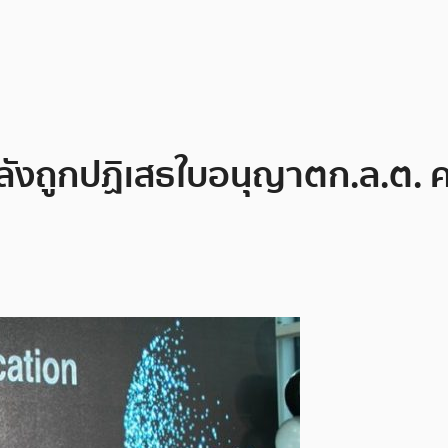
ังถูกปฏิเสธใบอนุญาตก.ล.ต. 