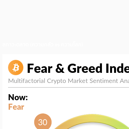
สภาวะตลาด (ความกลัว vs ความโลภ)