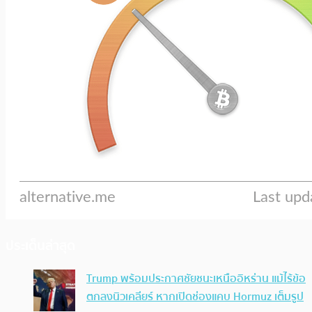
ประเด็นล่าสุด
Trump พร้อมประกาศชัยชนะเหนืออิหร่าน แม้ไร้ข้อ
ตกลงนิวเคลียร์ หากเปิดช่องแคบ Hormuz เต็มรูป