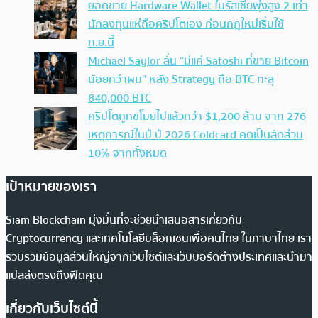
ยอดขาย Hardware Wallet ในรัสเซียพุ่งสูง 2 เท่า
นักลงทุนแห่ถือคริปโตเอง ก่อนกฎใหม่เริ่มใช้
ก.ย.นี้
Michael Saylor ลั่น “มีแค่ Satoshi ที่ขาย Bitcoin
น้อยกว่าผม” หลัง Strategy ถือ BTC ทะลุ
840,000 BTC
คริปโตถูกขโมยไปแล้วกว่า $1,200 ล้าน จาก 276
เหตุการณ์ในปี ปี 2026 Coldcard คิดเป็นสัดส่วน
10% จากทั้งหมด
เป้าหมายของเรา
Siam Blockchain มุ่งมั่นที่จะช่วยนำเสนอสารเกี่ยวกับ
Cryptocurrency และเทคโนโลยีบล็อกเชนเพื่อคนไทย ในภาษาไทย เรา
รวบรวมข้อมูลส่วนใหญ่จากเว็บไซต์และเว็บบอร์ดต่างประเทศและนำมา
แปลส่งตรงถึงฟีดคุณ
เกี่ยวกับเว็บไซต์นี้