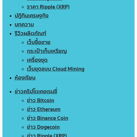
ราคา Ripple (XRP)
ปฏิทินเศรษฐกิจ
บทความ
รีวิวผลิตภัณฑ์
เว็บซื้อขาย
กระเป๋าเก็บเหรียญ
เครื่องขุด
เว็บขุดแบบ Cloud Mining
ห้องเรียน
ข่าวคริปโตเคอเรนซี่
ข่าว Bitcoin
ข่าว Ethereum
ข่าว Binance Coin
ข่าว Dogecoin
ข่าว Ripple (XRP)