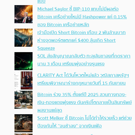
แบบ
Michael Saylor ชี้ BIP-110 แทบไม่มีผลต่อ
Bitcoin เครือข่ายใหม่มี Hashpower แค่ 0.15%
ของ Bitcoin เครือข่ายหลัก
เจ้ามือเปิด Short Bitcoin เกือบ 2 พันล้านบาท
ห่างจุดพอร์ตแตกแค่ $400 ลุ้นเกิด Short
Squeeze
SOL ส่งสัญญาณกลับตัว ทะลุเส้นขาลงที่กดราคา
นาน 3 เดือน เตรียมพุ่งอย่างรุนแรง
CLARITY Act ได้วันโหวตใหม่แล้ว วุฒิสภาสหรัฐฯ
เตรียมพิจารณาร่างกฎหมายวันที่ 15 กันยายน
Bitcoin ร่วง 35% ตั้งแต่ปี 2025 สวนทางทอง-
เงิน-ทองแดงพุ่งแรง ดันคริปโตกลายเป็นสินทรัพย์
ผลงานแย่สุด
Scott Melker ชี้ Bitcoin ไม่ได้ทำให้รวยเร็ว แต่ช่วย
ป้องกันให้ “จนช้าลง” จากเงินเฟ้อ