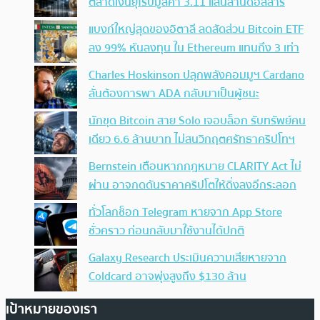
ตลาดเงินยุโรปมูลค่า 3.11 แสนล้านดอลลาร์
แบงก์ใหญ่สุดของอิตาลี ลดสัดส่วน Bitcoin ETF
ลง 99% หันลงทุน ใน Ethereum แทนถึง 3 เท่า
Charles Hoskinson ปลุกพลังคอมมูฯ Cardano
ลั่นต้องการพา ADA กลับมาเป็นผู้ชนะ
นักขุด Bitcoin สาย Solo เจอบล็อก รับทรัพย์คน
เดียว 6.6 ล้านบาท ไม่สนวิกฤตศรัทธาคริปโทฯ
Bernstein เตือนหากกฎหมาย CLARITY Act ไม่
ผ่าน อาจกดดันราคาคริปโตให้ดิ่งลงอีกระลอก
ทั่วโลกช็อก Telegram หายจาก App Store
ชั่วคราว ก่อนกลับมาใช้งานได้ปกติ
Galaxy Research ประเมินความเสียหายจาก
Coldcard อาจพุ่งสูงถึง $130 ล้าน
เป้าหมายของเรา