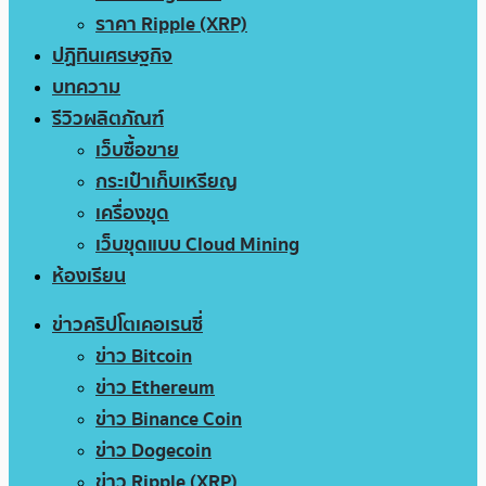
ราคา Ripple (XRP)
ปฏิทินเศรษฐกิจ
บทความ
รีวิวผลิตภัณฑ์
เว็บซื้อขาย
กระเป๋าเก็บเหรียญ
เครื่องขุด
เว็บขุดแบบ Cloud Mining
ห้องเรียน
ข่าวคริปโตเคอเรนซี่
ข่าว Bitcoin
ข่าว Ethereum
ข่าว Binance Coin
ข่าว Dogecoin
ข่าว Ripple (XRP)