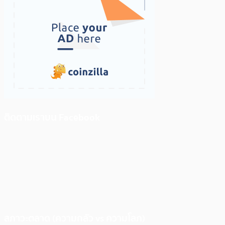
ติดตามเราบน Facebook
สภาวะตลาด (ความกลัว vs ความโลภ)