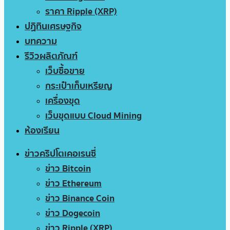
ราคา Ripple (XRP)
ปฏิทินเศรษฐกิจ
บทความ
รีวิวผลิตภัณฑ์
เว็บซื้อขาย
กระเป๋าเก็บเหรียญ
เครื่องขุด
เว็บขุดแบบ Cloud Mining
ห้องเรียน
ข่าวคริปโตเคอเรนซี่
ข่าว Bitcoin
ข่าว Ethereum
ข่าว Binance Coin
ข่าว Dogecoin
ข่าว Ripple (XRP)