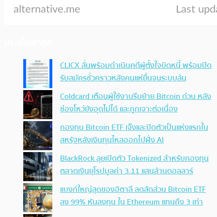
ประเด็นล่าสุด
CLICX ลั่นพร้อมดำเนินคดีผู้ตั้งใจบิดหนี้ พร้อมปิด
รับสมัครชั่วคราวหลังคนแห่ยื่นจนระบบล้น
Coldcard เตือนผู้ใช้งานรีบย้าย Bitcoin ด่วน หลัง
ช่องโหว่ยังอุดไม่ได้ และถูกเจาะต่อเนื่อง
กองทุน Bitcoin ETF เจ๊งและปิดตัวเป็นแห่งแรกใน
สหรัฐหลังเงินทุนไหลออกไปฝั่ง AI
BlackRock ลุยเปิดตัว Tokenized สำหรับกองทุน
ตลาดเงินยุโรปมูลค่า 3.11 แสนล้านดอลลาร์
แบงก์ใหญ่สุดของอิตาลี ลดสัดส่วน Bitcoin ETF
ลง 99% หันลงทุน ใน Ethereum แทนถึง 3 เท่า