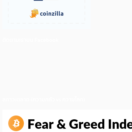
ติดตามเราบน Facebook
สภาวะตลาด (ความกลัว vs ความโลภ)