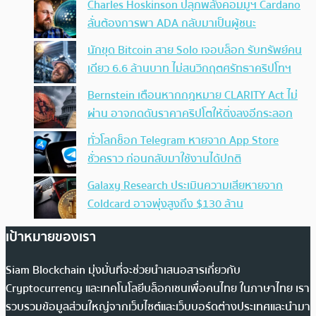
Charles Hoskinson ปลุกพลังคอมมูฯ Cardano
ลั่นต้องการพา ADA กลับมาเป็นผู้ชนะ
นักขุด Bitcoin สาย Solo เจอบล็อก รับทรัพย์คน
เดียว 6.6 ล้านบาท ไม่สนวิกฤตศรัทธาคริปโทฯ
Bernstein เตือนหากกฎหมาย CLARITY Act ไม่
ผ่าน อาจกดดันราคาคริปโตให้ดิ่งลงอีกระลอก
ทั่วโลกช็อก Telegram หายจาก App Store
ชั่วคราว ก่อนกลับมาใช้งานได้ปกติ
Galaxy Research ประเมินความเสียหายจาก
Coldcard อาจพุ่งสูงถึง $130 ล้าน
เป้าหมายของเรา
Siam Blockchain มุ่งมั่นที่จะช่วยนำเสนอสารเกี่ยวกับ
Cryptocurrency และเทคโนโลยีบล็อกเชนเพื่อคนไทย ในภาษาไทย เรา
รวบรวมข้อมูลส่วนใหญ่จากเว็บไซต์และเว็บบอร์ดต่างประเทศและนำมา