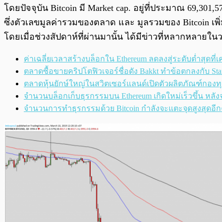
โดยปัจจุบัน Bitcoin มี Market cap. อยู่ที่ประมาณ
69,301,5
ซึ่งตัวเลขมูลค่ารวมของตลาด และ มูลรวมของ Bitcoin เพิ่ม
โดยเมื่อช่วงสัปดาห์ที่ผ่านมานั้น ได้มีข่าวที่หลากหลายใ
ค่าเฉลี่ยเวลาสร้างบล็อกใน Ethereum ลดลงสู่ระดับต่ำสุดที่
ตลาดซื้อขายคริปโตฟิวเจอร์ชื่อดัง Bakkt ทำข้อตกลงกับ Sta
ตลาดหุ้นยักษ์ใหญ่ในสวิตเซอร์แลนด์เปิดตัวผลิตภัณฑ์กองทุ
จำนวนบล็อกเก็บธุรกรรมบน Ethereum เกิดใหม่เร็วขึ้น หลังจา
จำนวนการทำธุรกรรมด้วย Bitcoin กำลังจะแตะจุดสูงสุดอี