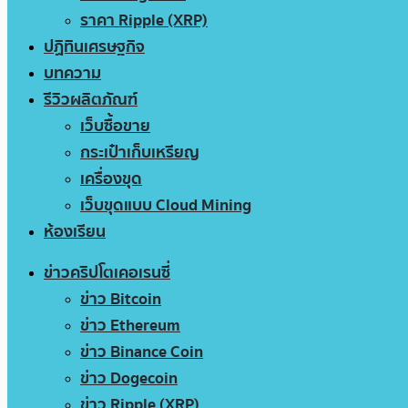
ราคา Ripple (XRP)
ปฏิทินเศรษฐกิจ
บทความ
รีวิวผลิตภัณฑ์
เว็บซื้อขาย
กระเป๋าเก็บเหรียญ
เครื่องขุด
เว็บขุดแบบ Cloud Mining
ห้องเรียน
ข่าวคริปโตเคอเรนซี่
ข่าว Bitcoin
ข่าว Ethereum
ข่าว Binance Coin
ข่าว Dogecoin
ข่าว Ripple (XRP)