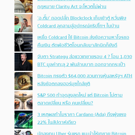
กฎหมาย Clarity Act จะโหวตไม่ผ่าน
‘อ.ตั๊ม’ ถอดปลั้ก Blockclock เก็บเข้าตู้ หวั่นพิษ
Coldcard ลุกลามสู่อุปกรณ์คริปโทฯ ในบ้าน
เหยื่อ Coldcard ใช้ Bitcoin ส่งข้อความหาโจรขอ
คืนเงิน ตัดพ้อชีวิตโอนกลับมาสักนิดก็ยังดี
จับตา Strategy ส่อแววเทขายรอบ 4 ? โอน 1,030
BTC มูลค่าทะลุ 2 พันล้านบาท ออกจากกระเป๋า
Bitcoin ทรงตัว $64,000 สวนทางหุ้นสหรัฐฯ ATH
หลังข้อตกลงฮอร์มุซใกล้ยุติ
S&P 500 ทำจุดสูงสุดใหม่ แต่ Bitcoin ไม่ตาม
ตลาดเปลี่ยน หรือ คนเปลี่ยน?
3 เหตุผลทำไมราคา Cardano (Ada) ถึงพุ่งแรง
22% ในสัปดาห์เดียว
นักลงทุน Uber รุ่นแรก แนะนำให้เทขาย Bitcoin