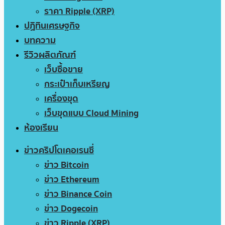
ราคา Ripple (XRP)
ปฏิทินเศรษฐกิจ
บทความ
รีวิวผลิตภัณฑ์
เว็บซื้อขาย
กระเป๋าเก็บเหรียญ
เครื่องขุด
เว็บขุดแบบ Cloud Mining
ห้องเรียน
ข่าวคริปโตเคอเรนซี่
ข่าว Bitcoin
ข่าว Ethereum
ข่าว Binance Coin
ข่าว Dogecoin
ข่าว Ripple (XRP)