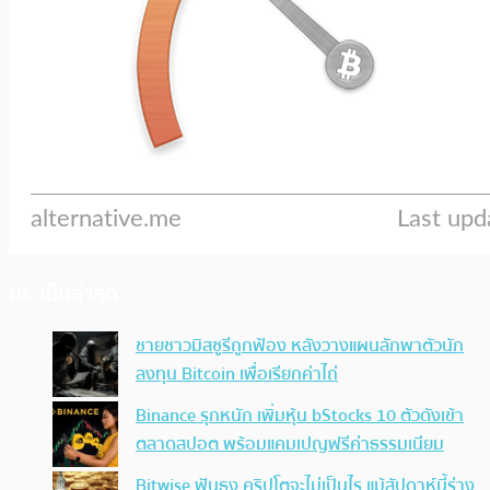
ประเด็นล่าสุด
ชายชาวมิสซูรีถูกฟ้อง หลังวางแผนลักพาตัวนัก
ลงทุน Bitcoin เพื่อเรียกค่าไถ่
Binance รุกหนัก เพิ่มหุ้น bStocks 10 ตัวดังเข้า
ตลาดสปอต พร้อมแคมเปญฟรีค่าธรรมเนียม
Bitwise ฟันธง คริปโตจะไม่เป็นไร แม้สัปดาห์นี้ร่าง