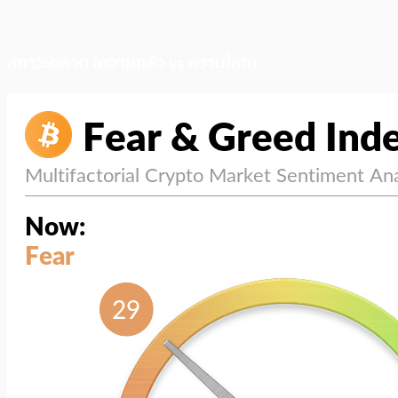
สภาวะตลาด (ความกลัว vs ความโลภ)