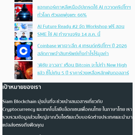
แฮกเกอร์เกาหลีเหนืออัปเกรดใช้ AI กวาดคริปโทฯ
ทั่วโลก ตัวเลขพุ่งแตะ 66%
AI Future Ready #2 จัด Workshop ฟรี สอน
SME ใช้ AI ทำงานจริง 14 ส.ค. นี้
Coinbase พาเจาะลึก 4 เทรนด์คริปโทฯ ปี 2026
สลัดภาพจำสินทรัพย์เก็งกำไรไร้มูลค่า
‘พิชัย จาวลา’ เตือน Bitcoin จะไม่ทำ New High
แล้ว ชี้ไม่เกิน 5 ปี ราคาร่วงเหลือหลักพันดอลลาร์
เป้าหมายของเรา
Siam Blockchain มุ่งมั่นที่จะช่วยนำเสนอสารเกี่ยวกับ
Cryptocurrency และเทคโนโลยีบล็อกเชนเพื่อคนไทย ในภาษาไทย เรา
รวบรวมข้อมูลส่วนใหญ่จากเว็บไซต์และเว็บบอร์ดต่างประเทศและนำมา
แปลส่งตรงถึงฟีดคุณ