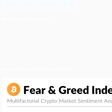
ติดตามเราบน Facebook
สภาวะตลาด (ความกลัว vs ความโลภ)