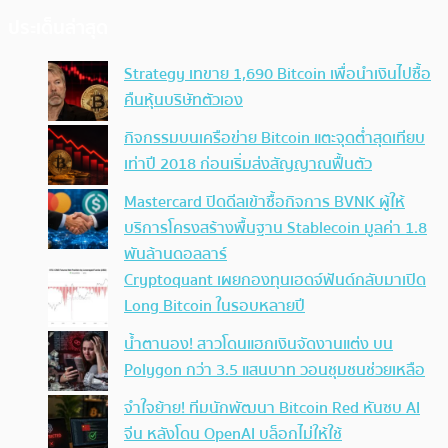
ประเด็นล่าสุด
Strategy เทขาย 1,690 Bitcoin เพื่อนำเงินไปซื้อ
คืนหุ้นบริษัทตัวเอง
กิจกรรมบนเครือข่าย Bitcoin แตะจุดต่ำสุดเทียบ
เท่าปี 2018 ก่อนเริ่มส่งสัญญาณฟื้นตัว
Mastercard ปิดดีลเข้าซื้อกิจการ BVNK ผู้ให้
บริการโครงสร้างพื้นฐาน Stablecoin มูลค่า 1.8
พันล้านดอลลาร์
Cryptoquant เผยกองทุนเฮดจ์ฟันด์กลับมาเปิด
Long Bitcoin ในรอบหลายปี
น้ำตานอง! สาวโดนแฮกเงินจัดงานแต่ง บน
Polygon กว่า 3.5 แสนบาท วอนชุมชนช่วยเหลือ
จำใจย้าย! ทีมนักพัฒนา Bitcoin Red หันซบ AI
จีน หลังโดน OpenAI บล็อกไม่ให้ใช้