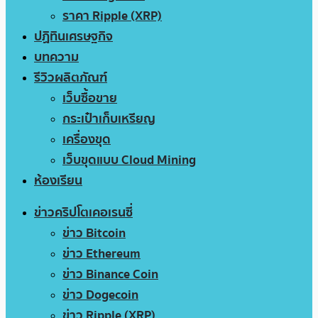
ราคา Ripple (XRP)
ปฏิทินเศรษฐกิจ
บทความ
รีวิวผลิตภัณฑ์
เว็บซื้อขาย
กระเป๋าเก็บเหรียญ
เครื่องขุด
เว็บขุดแบบ Cloud Mining
ห้องเรียน
ข่าวคริปโตเคอเรนซี่
ข่าว Bitcoin
ข่าว Ethereum
ข่าว Binance Coin
ข่าว Dogecoin
ข่าว Ripple (XRP)