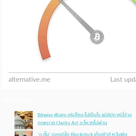
ประเด็นล่าสุด
Bitwise ฟันธง คริปโตจะไม่เป็นไร แม้สัปดาห์นี้ร่าง
กฎหมาย Clarity Act จะโหวตไม่ผ่าน
‘อ.ตั๊ม’ ถอดปลั้ก Blockclock เก็บเข้าตู้ หวั่นพิษ