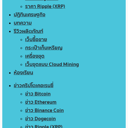
ราคา Ripple (XRP)
ปฏิทินเศรษฐกิจ
บทความ
รีวิวผลิตภัณฑ์
เว็บซื้อขาย
กระเป๋าเก็บเหรียญ
เครื่องขุด
เว็บขุดแบบ Cloud Mining
ห้องเรียน
ข่าวคริปโตเคอเรนซี่
ข่าว Bitcoin
ข่าว Ethereum
ข่าว Binance Coin
ข่าว Dogecoin
ข่าว Ripple (XRP)