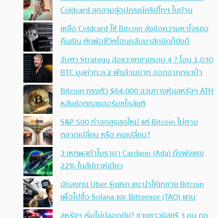
Coldcard ลุกลามสู่อุปกรณ์คริปโทฯ ในบ้าน
เหยื่อ Coldcard ใช้ Bitcoin ส่งข้อความหาโจรขอ
คืนเงิน ตัดพ้อชีวิตโอนกลับมาสักนิดก็ยังดี
จับตา Strategy ส่อแววเทขายรอบ 4 ? โอน 1,030
BTC มูลค่าทะลุ 2 พันล้านบาท ออกจากกระเป๋า
Bitcoin ทรงตัว $64,000 สวนทางหุ้นสหรัฐฯ ATH
หลังข้อตกลงฮอร์มุซใกล้ยุติ
S&P 500 ทำจุดสูงสุดใหม่ แต่ Bitcoin ไม่ตาม
ตลาดเปลี่ยน หรือ คนเปลี่ยน?
3 เหตุผลทำไมราคา Cardano (Ada) ถึงพุ่งแรง
22% ในสัปดาห์เดียว
นักลงทุน Uber รุ่นแรก แนะนำให้เทขาย Bitcoin
เพื่อไปซื้อ Solana และ Bittensor (TAO) แทน
สหรัฐฯ เริ่มไม่ปลอดภัย? ชายชาวมิสซูรี 3 คน ถูก