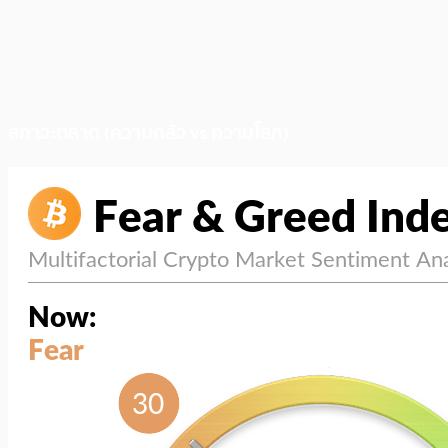
สภาวะตลาด (ความกลัว vs ความโลภ)