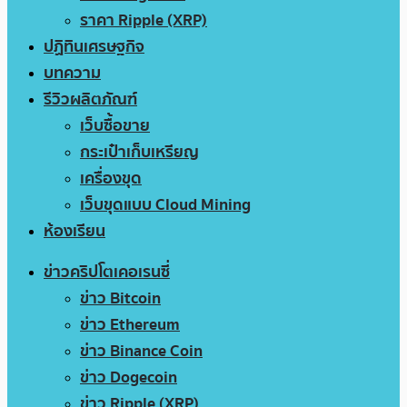
ราคา Ripple (XRP)
ปฏิทินเศรษฐกิจ
บทความ
รีวิวผลิตภัณฑ์
เว็บซื้อขาย
กระเป๋าเก็บเหรียญ
เครื่องขุด
เว็บขุดแบบ Cloud Mining
ห้องเรียน
ข่าวคริปโตเคอเรนซี่
ข่าว Bitcoin
ข่าว Ethereum
ข่าว Binance Coin
ข่าว Dogecoin
ข่าว Ripple (XRP)