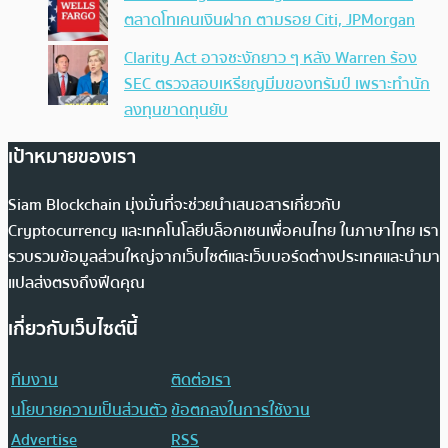
ตลาดโทเคนเงินฝาก ตามรอย Citi, JPMorgan
Clarity Act อาจชะงักยาว ๆ หลัง Warren ร้อง
SEC ตรวจสอบเหรียญมีมของทรัมป์ เพราะทำนัก
ลงทุนขาดทุนยับ
เป้าหมายของเรา
Siam Blockchain มุ่งมั่นที่จะช่วยนำเสนอสารเกี่ยวกับ
Cryptocurrency และเทคโนโลยีบล็อกเชนเพื่อคนไทย ในภาษาไทย เรา
รวบรวมข้อมูลส่วนใหญ่จากเว็บไซต์และเว็บบอร์ดต่างประเทศและนำมา
แปลส่งตรงถึงฟีดคุณ
เกี่ยวกับเว็บไซต์นี้
ทีมงาน
ติดต่อเรา
นโยบายความเป็นส่วนตัว
ข้อตกลงในการใช้งาน
Advertise
RSS