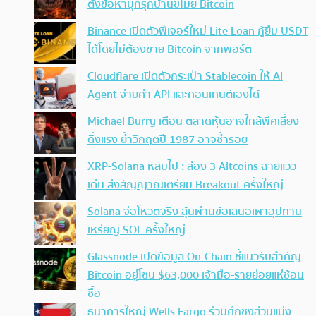
ตั้งข้อหาบุกรุกบ้านขโมย Bitcoin
Binance เปิดตัวฟีเจอร์ใหม่ Lite Loan กู้ยืม USDT
ได้โดยไม่ต้องขาย Bitcoin จากพอร์ต
Cloudflare เปิดตัวกระเป๋า Stablecoin ให้ AI
Agent จ่ายค่า API และคอนเทนต์เองได้
Michael Burry เตือน ตลาดหุ้นอาจใกล้พีคเสี่ยง
ดิ่งแรง ย้ำวิกฤตปี 1987 อาจซ้ำรอย
XRP-Solana หลบไป : ส่อง 3 Altcoins ฉายแวว
เด่น ส่งสัญญาณเตรียม Breakout ครั้งใหญ่
Solana จ่อโหวตจริง ลุ้นผ่านข้อเสนอเผาอุปทาน
เหรียญ SOL ครั้งใหญ่
Glassnode เปิดข้อมูล On-Chain ชี้แนวรับสำคัญ
Bitcoin อยู่โซน $63,000 เจ้ามือ-รายย่อยแห่ช้อน
ซื้อ
ธนาคารใหญ่ Wells Fargo ร่วมศึกชิงส่วนแบ่ง