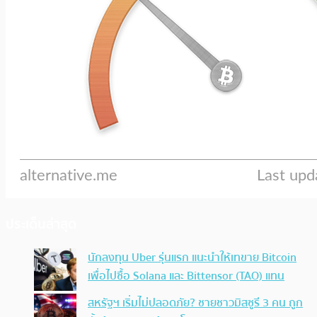
ประเด็นล่าสุด
นักลงทุน Uber รุ่นแรก แนะนำให้เทขาย Bitcoin
เพื่อไปซื้อ Solana และ Bittensor (TAO) แทน
สหรัฐฯ เริ่มไม่ปลอดภัย? ชายชาวมิสซูรี 3 คน ถูก