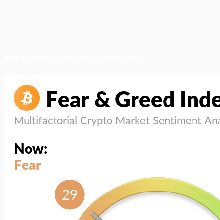
สภาวะตลาด (ความกลัว vs ความโลภ)