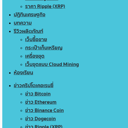
ราคา Ripple (XRP)
ปฏิทินเศรษฐกิจ
บทความ
รีวิวผลิตภัณฑ์
เว็บซื้อขาย
กระเป๋าเก็บเหรียญ
เครื่องขุด
เว็บขุดแบบ Cloud Mining
ห้องเรียน
ข่าวคริปโตเคอเรนซี่
ข่าว Bitcoin
ข่าว Ethereum
ข่าว Binance Coin
ข่าว Dogecoin
ข่าว Ripple (XRP)