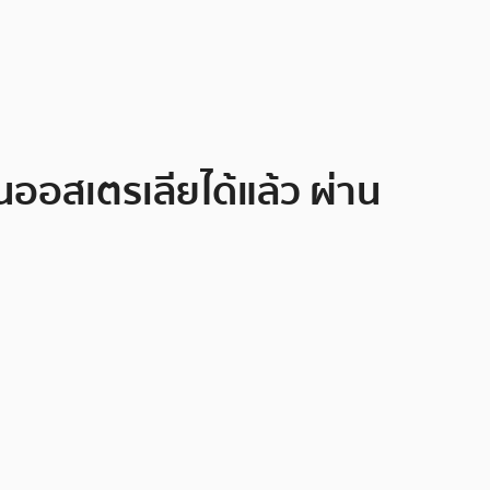
นออสเตรเลียได้แล้ว ผ่าน