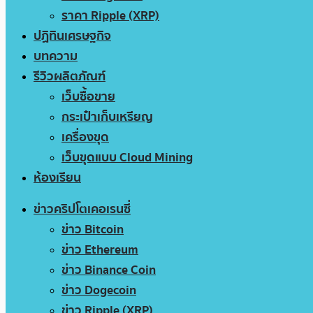
ราคา Ripple (XRP)
ปฏิทินเศรษฐกิจ
บทความ
รีวิวผลิตภัณฑ์
เว็บซื้อขาย
กระเป๋าเก็บเหรียญ
เครื่องขุด
เว็บขุดแบบ Cloud Mining
ห้องเรียน
ข่าวคริปโตเคอเรนซี่
ข่าว Bitcoin
ข่าว Ethereum
ข่าว Binance Coin
ข่าว Dogecoin
ข่าว Ripple (XRP)