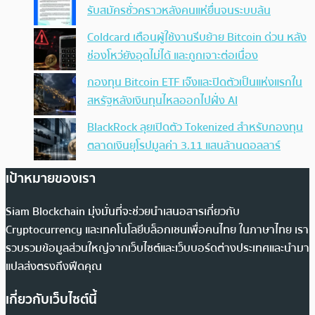
รับสมัครชั่วคราวหลังคนแห่ยื่นจนระบบล้น
Coldcard เตือนผู้ใช้งานรีบย้าย Bitcoin ด่วน หลัง
ช่องโหว่ยังอุดไม่ได้ และถูกเจาะต่อเนื่อง
กองทุน Bitcoin ETF เจ๊งและปิดตัวเป็นแห่งแรกใน
สหรัฐหลังเงินทุนไหลออกไปฝั่ง AI
BlackRock ลุยเปิดตัว Tokenized สำหรับกองทุน
ตลาดเงินยุโรปมูลค่า 3.11 แสนล้านดอลลาร์
เป้าหมายของเรา
Siam Blockchain มุ่งมั่นที่จะช่วยนำเสนอสารเกี่ยวกับ
Cryptocurrency และเทคโนโลยีบล็อกเชนเพื่อคนไทย ในภาษาไทย เรา
รวบรวมข้อมูลส่วนใหญ่จากเว็บไซต์และเว็บบอร์ดต่างประเทศและนำมา
แปลส่งตรงถึงฟีดคุณ
เกี่ยวกับเว็บไซต์นี้