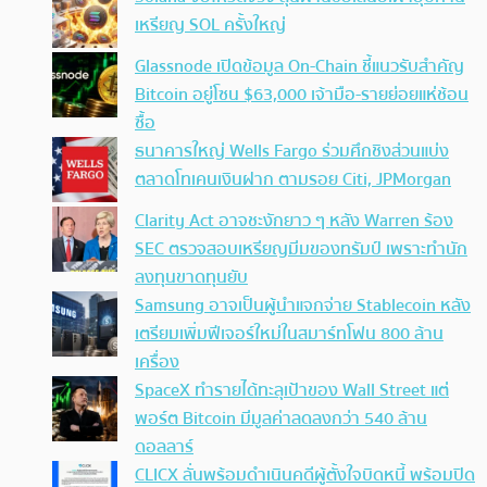
เหรียญ SOL ครั้งใหญ่
Glassnode เปิดข้อมูล On-Chain ชี้แนวรับสำคัญ
Bitcoin อยู่โซน $63,000 เจ้ามือ-รายย่อยแห่ช้อน
ซื้อ
ธนาคารใหญ่ Wells Fargo ร่วมศึกชิงส่วนแบ่ง
ตลาดโทเคนเงินฝาก ตามรอย Citi, JPMorgan
Clarity Act อาจชะงักยาว ๆ หลัง Warren ร้อง
SEC ตรวจสอบเหรียญมีมของทรัมป์ เพราะทำนัก
ลงทุนขาดทุนยับ
Samsung อาจเป็นผู้นำแจกจ่าย Stablecoin หลัง
เตรียมเพิ่มฟีเจอร์ใหม่ในสมาร์ทโฟน 800 ล้าน
เครื่อง
SpaceX ทำรายได้ทะลุเป้าของ Wall Street แต่
พอร์ต Bitcoin มีมูลค่าลดลงกว่า 540 ล้าน
ดอลลาร์
CLICX ลั่นพร้อมดำเนินคดีผู้ตั้งใจบิดหนี้ พร้อมปิด