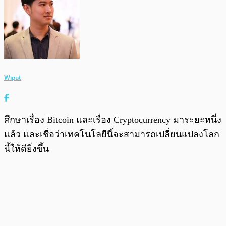
Wiput
ศึกษาเรื่อง Bitcoin และเรื่อง Cryptocurrency มาระยะหนึ่ง
แล้ว และเชื่อว่าเทคโนโลยีนี้จะสามารถเปลี่ยนแปลงโลก
นี้ให้ดียิ่งขึ้น