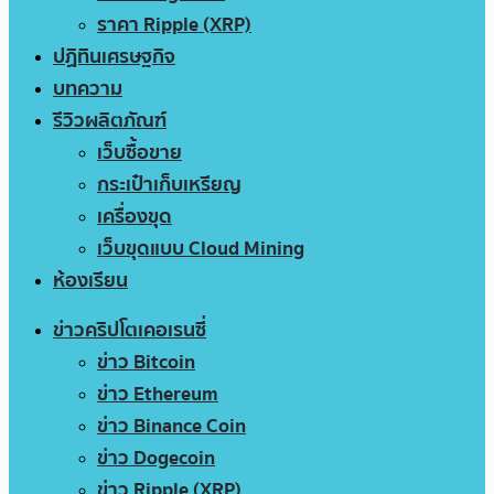
ราคา Ripple (XRP)
ปฏิทินเศรษฐกิจ
บทความ
รีวิวผลิตภัณฑ์
เว็บซื้อขาย
กระเป๋าเก็บเหรียญ
เครื่องขุด
เว็บขุดแบบ Cloud Mining
ห้องเรียน
ข่าวคริปโตเคอเรนซี่
ข่าว Bitcoin
ข่าว Ethereum
ข่าว Binance Coin
ข่าว Dogecoin
ข่าว Ripple (XRP)