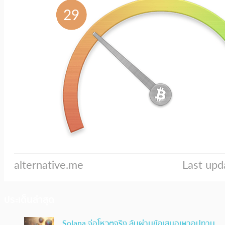
ประเด็นล่าสุด
Solana จ่อโหวตจริง ลุ้นผ่านข้อเสนอเผาอุปทาน