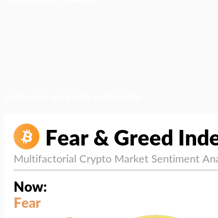
สภาวะตลาด (ความกลัว vs ความโลภ)