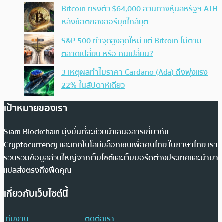
Bitcoin ทรงตัว $64,000 สวนทางหุ้นสหรัฐฯ ATH
หลังข้อตกลงฮอร์มุซใกล้ยุติ
S&P 500 ทำจุดสูงสุดใหม่ แต่ Bitcoin ไม่ตาม
ตลาดเปลี่ยน หรือ คนเปลี่ยน?
3 เหตุผลทำไมราคา Cardano (Ada) ถึงพุ่งแรง
22% ในสัปดาห์เดียว
เป้าหมายของเรา
Siam Blockchain มุ่งมั่นที่จะช่วยนำเสนอสารเกี่ยวกับ
Cryptocurrency และเทคโนโลยีบล็อกเชนเพื่อคนไทย ในภาษาไทย เรา
รวบรวมข้อมูลส่วนใหญ่จากเว็บไซต์และเว็บบอร์ดต่างประเทศและนำมา
แปลส่งตรงถึงฟีดคุณ
เกี่ยวกับเว็บไซต์นี้
ทีมงาน
ติดต่อเรา