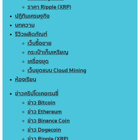
ราคา Ripple (XRP)
ปฏิทินเศรษฐกิจ
บทความ
รีวิวผลิตภัณฑ์
เว็บซื้อขาย
กระเป๋าเก็บเหรียญ
เครื่องขุด
เว็บขุดแบบ Cloud Mining
ห้องเรียน
ข่าวคริปโตเคอเรนซี่
ข่าว Bitcoin
ข่าว Ethereum
ข่าว Binance Coin
ข่าว Dogecoin
ข่าว Ripple (XRP)