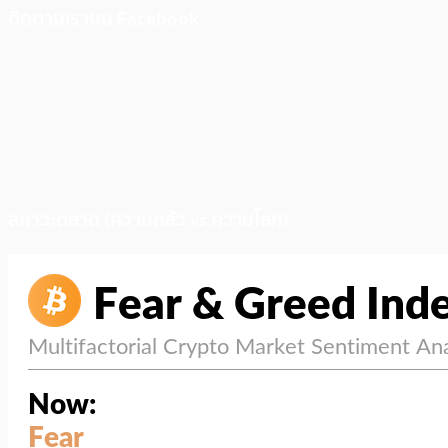
ติดตามเราบน Facebook
สภาวะตลาด (ความกลัว vs ความโลภ)