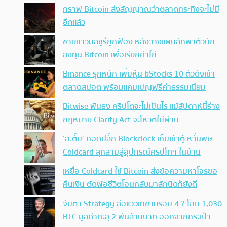
กราฟ Bitcoin ส่งสัญญาณว่าตลาดกระทิงจะไม่มี
อีกแล้ว
ชายชาวมิสซูรีถูกฟ้อง หลังวางแผนลักพาตัวนัก
ลงทุน Bitcoin เพื่อเรียกค่าไถ่
Binance รุกหนัก เพิ่มหุ้น bStocks 10 ตัวดังเข้า
ตลาดสปอต พร้อมแคมเปญฟรีค่าธรรมเนียม
Bitwise ฟันธง คริปโตจะไม่เป็นไร แม้สัปดาห์นี้ร่าง
กฎหมาย Clarity Act จะโหวตไม่ผ่าน
‘อ.ตั๊ม’ ถอดปลั้ก Blockclock เก็บเข้าตู้ หวั่นพิษ
Coldcard ลุกลามสู่อุปกรณ์คริปโทฯ ในบ้าน
เหยื่อ Coldcard ใช้ Bitcoin ส่งข้อความหาโจรขอ
คืนเงิน ตัดพ้อชีวิตโอนกลับมาสักนิดก็ยังดี
จับตา Strategy ส่อแววเทขายรอบ 4 ? โอน 1,030
BTC มูลค่าทะลุ 2 พันล้านบาท ออกจากกระเป๋า