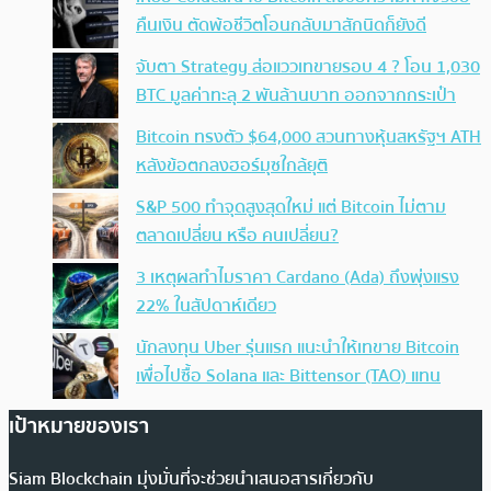
คืนเงิน ตัดพ้อชีวิตโอนกลับมาสักนิดก็ยังดี
จับตา Strategy ส่อแววเทขายรอบ 4 ? โอน 1,030
BTC มูลค่าทะลุ 2 พันล้านบาท ออกจากกระเป๋า
Bitcoin ทรงตัว $64,000 สวนทางหุ้นสหรัฐฯ ATH
หลังข้อตกลงฮอร์มุซใกล้ยุติ
S&P 500 ทำจุดสูงสุดใหม่ แต่ Bitcoin ไม่ตาม
ตลาดเปลี่ยน หรือ คนเปลี่ยน?
3 เหตุผลทำไมราคา Cardano (Ada) ถึงพุ่งแรง
22% ในสัปดาห์เดียว
นักลงทุน Uber รุ่นแรก แนะนำให้เทขาย Bitcoin
เพื่อไปซื้อ Solana และ Bittensor (TAO) แทน
เป้าหมายของเรา
Siam Blockchain มุ่งมั่นที่จะช่วยนำเสนอสารเกี่ยวกับ