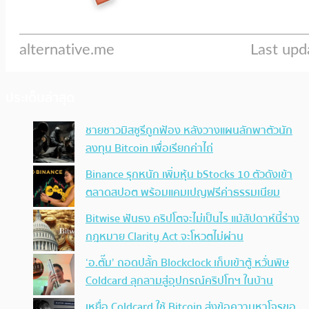
ประเด็นล่าสุด
ชายชาวมิสซูรีถูกฟ้อง หลังวางแผนลักพาตัวนัก
ลงทุน Bitcoin เพื่อเรียกค่าไถ่
Binance รุกหนัก เพิ่มหุ้น bStocks 10 ตัวดังเข้า
ตลาดสปอต พร้อมแคมเปญฟรีค่าธรรมเนียม
Bitwise ฟันธง คริปโตจะไม่เป็นไร แม้สัปดาห์นี้ร่าง
กฎหมาย Clarity Act จะโหวตไม่ผ่าน
‘อ.ตั๊ม’ ถอดปลั้ก Blockclock เก็บเข้าตู้ หวั่นพิษ
Coldcard ลุกลามสู่อุปกรณ์คริปโทฯ ในบ้าน
เหยื่อ Coldcard ใช้ Bitcoin ส่งข้อความหาโจรขอ