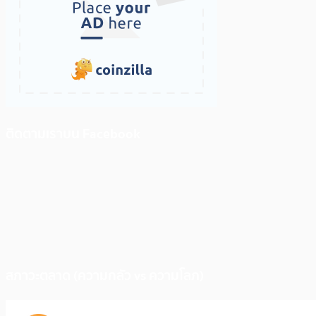
ติดตามเราบน Facebook
สภาวะตลาด (ความกลัว vs ความโลภ)