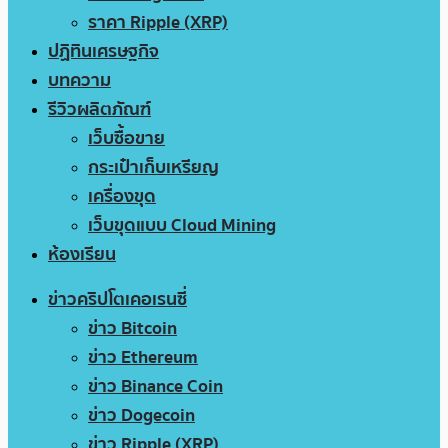
ราคา Ripple (XRP)
ปฏิทินเศรษฐกิจ
บทความ
รีวิวผลิตภัณฑ์
เว็บซื้อขาย
กระเป๋าเก็บเหรียญ
เครื่องขุด
เว็บขุดแบบ Cloud Mining
ห้องเรียน
ข่าวคริปโตเคอเรนซี่
ข่าว Bitcoin
ข่าว Ethereum
ข่าว Binance Coin
ข่าว Dogecoin
ข่าว Ripple (XRP)