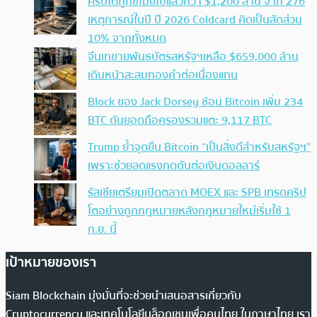
คริปโตถูกขโมยไปแล้วกว่า $1,200 ล้าน จาก 276
เหตุการณ์ในปี ปี 2026 Coldcard คิดเป็นสัดส่วน
10% จากทั้งหมด
จีนเทขายพันธบัตรสหรัฐฯเหลือ $659,000 ล้าน
เดินหน้าสะสมทองคำต่อเนื่องแทน
Block ของ Jack Dorsey ช้อน Bitcoin เพิ่ม 234
BTC ดันยอดถือครองรวมแตะ 9,117 BTC
Trump ย้ำจุดยืน Bitcoin “เป็นสิ่งดีสำหรับสหรัฐฯ”
เพราะช่วยลดแรงกดดันต่อเงินดอลลาร์
รัสเซียเตรียมเปิดตลาด MOEX และ SPB เทรดคริป
โตอย่างถูกกฎหมายหลังกฎหมายใหม่เริ่มใช้ 1
ก.ย. นี้
เป้าหมายของเรา
Siam Blockchain มุ่งมั่นที่จะช่วยนำเสนอสารเกี่ยวกับ
Cryptocurrency และเทคโนโลยีบล็อกเชนเพื่อคนไทย ในภาษาไทย เรา