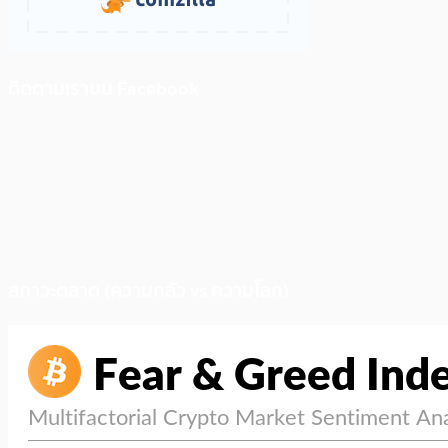
ติดตามเราบน Facebook
สภาวะตลาด (ความกลัว vs ความโลภ)