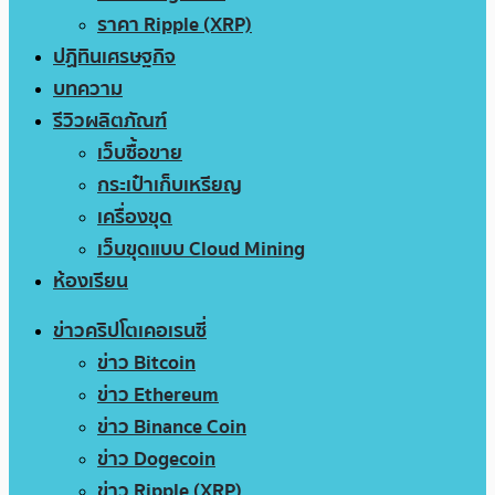
ราคา Ripple (XRP)
ปฏิทินเศรษฐกิจ
บทความ
รีวิวผลิตภัณฑ์
เว็บซื้อขาย
กระเป๋าเก็บเหรียญ
เครื่องขุด
เว็บขุดแบบ Cloud Mining
ห้องเรียน
ข่าวคริปโตเคอเรนซี่
ข่าว Bitcoin
ข่าว Ethereum
ข่าว Binance Coin
ข่าว Dogecoin
ข่าว Ripple (XRP)