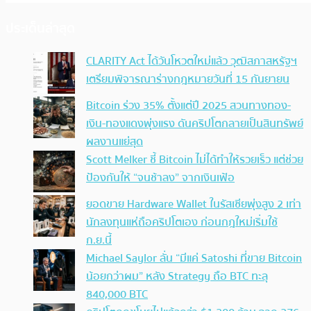
ประเด็นล่าสุด
CLARITY Act ได้วันโหวตใหม่แล้ว วุฒิสภาสหรัฐฯ
เตรียมพิจารณาร่างกฎหมายวันที่ 15 กันยายน
Bitcoin ร่วง 35% ตั้งแต่ปี 2025 สวนทางทอง-
เงิน-ทองแดงพุ่งแรง ดันคริปโตกลายเป็นสินทรัพย์
ผลงานแย่สุด
Scott Melker ชี้ Bitcoin ไม่ได้ทำให้รวยเร็ว แต่ช่วย
ป้องกันให้ “จนช้าลง” จากเงินเฟ้อ
ยอดขาย Hardware Wallet ในรัสเซียพุ่งสูง 2 เท่า
นักลงทุนแห่ถือคริปโตเอง ก่อนกฎใหม่เริ่มใช้
ก.ย.นี้
Michael Saylor ลั่น “มีแค่ Satoshi ที่ขาย Bitcoin
น้อยกว่าผม” หลัง Strategy ถือ BTC ทะลุ
840,000 BTC