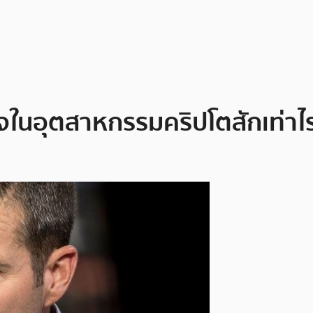
สนใจในอุตสาหกรรมคริปโตสักเท่