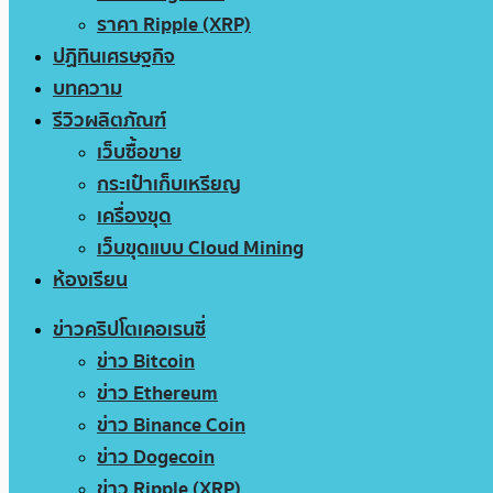
ราคา Ripple (XRP)
ปฏิทินเศรษฐกิจ
บทความ
รีวิวผลิตภัณฑ์
เว็บซื้อขาย
กระเป๋าเก็บเหรียญ
เครื่องขุด
เว็บขุดแบบ Cloud Mining
ห้องเรียน
ข่าวคริปโตเคอเรนซี่
ข่าว Bitcoin
ข่าว Ethereum
ข่าว Binance Coin
ข่าว Dogecoin
ข่าว Ripple (XRP)