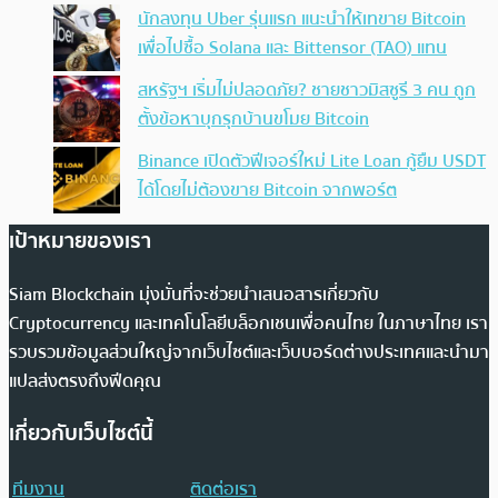
นักลงทุน Uber รุ่นแรก แนะนำให้เทขาย Bitcoin
เพื่อไปซื้อ Solana และ Bittensor (TAO) แทน
สหรัฐฯ เริ่มไม่ปลอดภัย? ชายชาวมิสซูรี 3 คน ถูก
ตั้งข้อหาบุกรุกบ้านขโมย Bitcoin
Binance เปิดตัวฟีเจอร์ใหม่ Lite Loan กู้ยืม USDT
ได้โดยไม่ต้องขาย Bitcoin จากพอร์ต
เป้าหมายของเรา
Siam Blockchain มุ่งมั่นที่จะช่วยนำเสนอสารเกี่ยวกับ
Cryptocurrency และเทคโนโลยีบล็อกเชนเพื่อคนไทย ในภาษาไทย เรา
รวบรวมข้อมูลส่วนใหญ่จากเว็บไซต์และเว็บบอร์ดต่างประเทศและนำมา
แปลส่งตรงถึงฟีดคุณ
เกี่ยวกับเว็บไซต์นี้
ทีมงาน
ติดต่อเรา