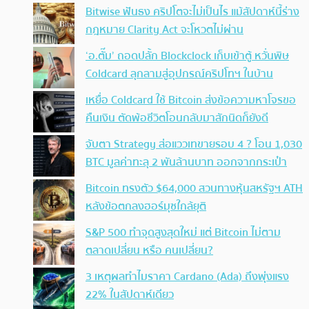
Bitwise ฟันธง คริปโตจะไม่เป็นไร แม้สัปดาห์นี้ร่าง
กฎหมาย Clarity Act จะโหวตไม่ผ่าน
‘อ.ตั๊ม’ ถอดปลั้ก Blockclock เก็บเข้าตู้ หวั่นพิษ
Coldcard ลุกลามสู่อุปกรณ์คริปโทฯ ในบ้าน
เหยื่อ Coldcard ใช้ Bitcoin ส่งข้อความหาโจรขอ
คืนเงิน ตัดพ้อชีวิตโอนกลับมาสักนิดก็ยังดี
จับตา Strategy ส่อแววเทขายรอบ 4 ? โอน 1,030
BTC มูลค่าทะลุ 2 พันล้านบาท ออกจากกระเป๋า
Bitcoin ทรงตัว $64,000 สวนทางหุ้นสหรัฐฯ ATH
หลังข้อตกลงฮอร์มุซใกล้ยุติ
S&P 500 ทำจุดสูงสุดใหม่ แต่ Bitcoin ไม่ตาม
ตลาดเปลี่ยน หรือ คนเปลี่ยน?
3 เหตุผลทำไมราคา Cardano (Ada) ถึงพุ่งแรง
22% ในสัปดาห์เดียว