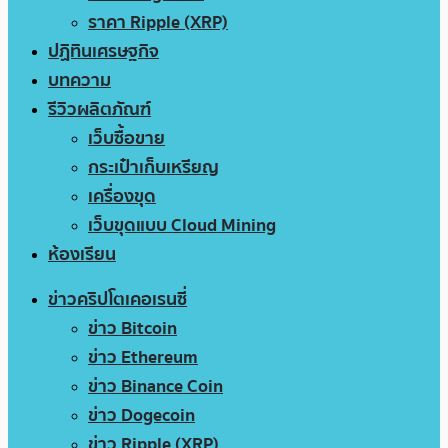
ราคา Ripple (XRP)
ปฏิทินเศรษฐกิจ
บทความ
รีวิวผลิตภัณฑ์
เว็บซื้อขาย
กระเป๋าเก็บเหรียญ
เครื่องขุด
เว็บขุดแบบ Cloud Mining
ห้องเรียน
ข่าวคริปโตเคอเรนซี่
ข่าว Bitcoin
ข่าว Ethereum
ข่าว Binance Coin
ข่าว Dogecoin
ข่าว Ripple (XRP)