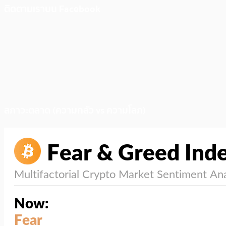
ติดตามเราบน Facebook
สภาวะตลาด (ความกลัว vs ความโลภ)