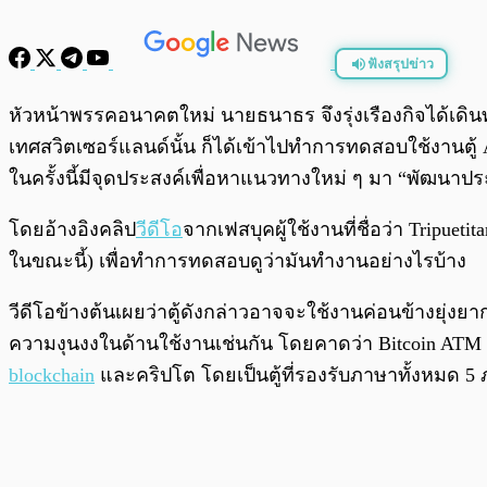
ฟังสรุปข่าว
พร้อมเล่น
หัวหน้าพรรคอนาคตใหม่ นายธนาธร จึงรุ่งเรืองกิจได้เดิ
เทศสวิตเซอร์แลนด์นั้น ก็ได้เข้าไปทำการทดสอบใช้งานตู
ในครั้งนี้มีจุดประสงค์เพื่อหาแนวทางใหม่ ๆ มา “พัฒนาป
โดยอ้างอิงคลิป
วีดีโอ
จากเฟสบุคผู้ใช้งานที่ชื่อว่า Tripue
ในขณะนี้) เพื่อทำการทดสอบดูว่ามันทำงานอย่างไรบ้าง
วีดีโอข้างต้นเผยว่าตู้ดังกล่าวอาจจะใช้งานค่อนข้างยุ่ง
ความงุนงงในด้านใช้งานเช่นกัน โดยคาดว่า Bitcoin ATM
blockchain
และคริปโต โดยเป็นตู้ที่รองรับภาษาทั้งหมด 5 ภ