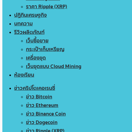
ราคา Ripple (XRP)
ปฏิทินเศรษฐกิจ
บทความ
รีวิวผลิตภัณฑ์
เว็บซื้อขาย
กระเป๋าเก็บเหรียญ
เครื่องขุด
เว็บขุดแบบ Cloud Mining
ห้องเรียน
ข่าวคริปโตเคอเรนซี่
ข่าว Bitcoin
ข่าว Ethereum
ข่าว Binance Coin
ข่าว Dogecoin
ข่าว Ripple (XRP)