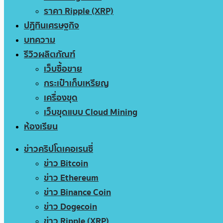
ราคา Ripple (XRP)
ปฏิทินเศรษฐกิจ
บทความ
รีวิวผลิตภัณฑ์
เว็บซื้อขาย
กระเป๋าเก็บเหรียญ
เครื่องขุด
เว็บขุดแบบ Cloud Mining
ห้องเรียน
ข่าวคริปโตเคอเรนซี่
ข่าว Bitcoin
ข่าว Ethereum
ข่าว Binance Coin
ข่าว Dogecoin
ข่าว Ripple (XRP)