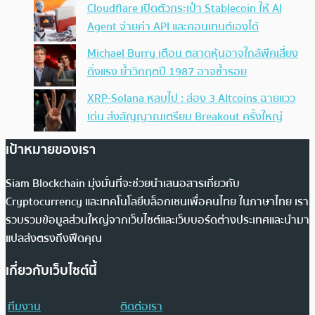
Cloudflare เปิดตัวกระเป๋า Stablecoin ให้ AI
Agent จ่ายค่า API และคอนเทนต์เองได้
Michael Burry เตือน ตลาดหุ้นอาจใกล้พีคเสี่ยง
ดิ่งแรง ย้ำวิกฤตปี 1987 อาจซ้ำรอย
XRP-Solana หลบไป : ส่อง 3 Altcoins ฉายแวว
เด่น ส่งสัญญาณเตรียม Breakout ครั้งใหญ่
เป้าหมายของเรา
Siam Blockchain มุ่งมั่นที่จะช่วยนำเสนอสารเกี่ยวกับ
Cryptocurrency และเทคโนโลยีบล็อกเชนเพื่อคนไทย ในภาษาไทย เรา
รวบรวมข้อมูลส่วนใหญ่จากเว็บไซต์และเว็บบอร์ดต่างประเทศและนำมา
แปลส่งตรงถึงฟีดคุณ
เกี่ยวกับเว็บไซต์นี้
ทีมงาน
ติดต่อเรา