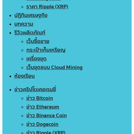
ราคา Ripple (XRP)
ปฏิทินเศรษฐกิจ
บทความ
รีวิวผลิตภัณฑ์
เว็บซื้อขาย
กระเป๋าเก็บเหรียญ
เครื่องขุด
เว็บขุดแบบ Cloud Mining
ห้องเรียน
ข่าวคริปโตเคอเรนซี่
ข่าว Bitcoin
ข่าว Ethereum
ข่าว Binance Coin
ข่าว Dogecoin
ข่าว Ripple (XRP)