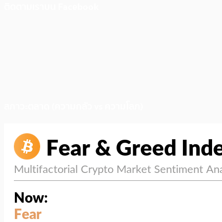
ติดตามเราบน Facebook
สภาวะตลาด (ความกลัว vs ความโลภ)