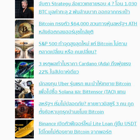
จับตา Strategy ส่อแววเทขายรอบ 4 ? โอน 1,030
BTC มูลค่าทะลุ 2 พันล้านบาท ออกจากกระเป๋า
Bitcoin ทรงตัว $64,000 สวนทางหุ้นสหรัฐฯ ATH
หลังข้อตกลงฮอร์มุซใกล้ยุติ
S&P 500 ทำจุดสูงสุดใหม่ แต่ Bitcoin ไม่ตาม
ตลาดเปลี่ยน หรือ คนเปลี่ยน?
3 เหตุผลทำไมราคา Cardano (Ada) ถึงพุ่งแรง
22% ในสัปดาห์เดียว
นักลงทุน Uber รุ่นแรก แนะนำให้เทขาย Bitcoin
เพื่อไปซื้อ Solana และ Bittensor (TAO) แทน
สหรัฐฯ เริ่มไม่ปลอดภัย? ชายชาวมิสซูรี 3 คน ถูก
ตั้งข้อหาบุกรุกบ้านขโมย Bitcoin
Binance เปิดตัวฟีเจอร์ใหม่ Lite Loan กู้ยืม USDT
ได้โดยไม่ต้องขาย Bitcoin จากพอร์ต