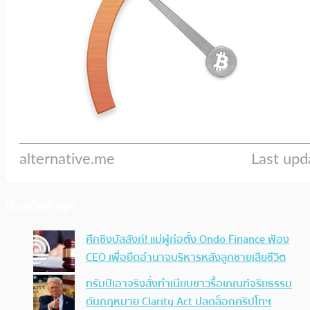
ประเด็นล่าสุด
ศึกชิงบัลลังก์! แม่ผู้ก่อตั้ง Ondo Finance ฟ้อง
CEO เพื่อยึดอำนาจบริหารหลังลูกชายเสียชีวิต
ทรัมป์เอาจริง สั่งทำเนียบขาวรื้อเกณฑ์จริยธรรม
ดันกฎหมาย Clarity Act ปลดล็อกคริปโทฯ