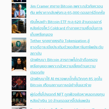
Jim Cramer เทขาย Bitcoin เพราะกลัวภัยควอน
ตัม แต่ราคากลับพุ่งทะลุ 65,000 ดอลลาร์อีกครั้ง
เงินไหลเข้า Bitcoin ETF ทะลุ 620 ล้านดอลลาร์
หลังช่องโหว่ Coldcard ทำลายความเชื่อมั่นการ
เก็บเหรียญเอง
Tether รุกขยายธุรกิจ Tokenization สู่
ซาอุดีอาระเบียประเดิมด้วยอสังหาริมทรัพย์ระดับ
สถาบัน
นักพัฒนา Bitcoin สารภาพไม่กล้าถือครอง
เหรียญเยอะเพราะกลัวความเสี่ยงด้านความ
ปลอดภัย
นักพัฒนาใช้ AI ตรวจพบบั๊กขั้นวิกฤต 85 จุดใน
Bitcoin เตือนสถานการณ์เข้าขั้นเลวร้าย
ผู้ก่อตั้งโปรเจกต์ NFT ถูกฟ้องข้อหาหลอกลงทุน
หลังนำเงิน 10 ล้านดอลลาร์ไปเล่นพนัน