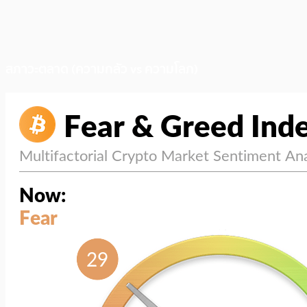
สภาวะตลาด (ความกลัว vs ความโลภ)