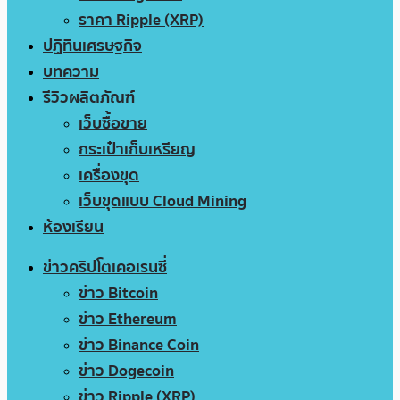
ราคา Ripple (XRP)
ปฏิทินเศรษฐกิจ
บทความ
รีวิวผลิตภัณฑ์
เว็บซื้อขาย
กระเป๋าเก็บเหรียญ
เครื่องขุด
เว็บขุดแบบ Cloud Mining
ห้องเรียน
ข่าวคริปโตเคอเรนซี่
ข่าว Bitcoin
ข่าว Ethereum
ข่าว Binance Coin
ข่าว Dogecoin
ข่าว Ripple (XRP)