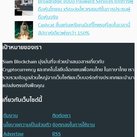
Broadridge จับมือ Payward Services เปิดทางผู้
ถือหุ้นโทเคน xStocksโหวตลงมติในการประชุมผู้
ถือหุ้นจริง
Cashcat ขึ้นแท่นเหรียญมีมที่โตแรงที่สุดในเวลานี้
สัปดาห์เดียวพุ่งกว่า 150%
เป้าหมายของเรา
Siam Blockchain มุ่งมั่นที่จะช่วยนำเสนอสารเกี่ยวกับ
Cryptocurrency และเทคโนโลยีบล็อกเชนเพื่อคนไทย ในภาษาไทย เรา
รวบรวมข้อมูลส่วนใหญ่จากเว็บไซต์และเว็บบอร์ดต่างประเทศและนำมา
แปลส่งตรงถึงฟีดคุณ
เกี่ยวกับเว็บไซต์นี้
ทีมงาน
ติดต่อเรา
นโยบายความเป็นส่วนตัว
ข้อตกลงในการใช้งาน
Advertise
RSS