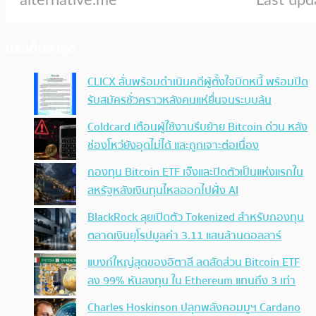
ประเด็นล่าสุด
CLICX ลั่นพร้อมดำเนินคดีผู้ตั้งใจบิดหนี้ พร้อมปิด
รับสมัครชั่วคราวหลังคนแห่ยื่นจนระบบล้น
Coldcard เตือนผู้ใช้งานรีบย้าย Bitcoin ด่วน หลัง
ช่องโหว่ยังอุดไม่ได้ และถูกเจาะต่อเนื่อง
กองทุน Bitcoin ETF เจ๊งและปิดตัวเป็นแห่งแรกใน
สหรัฐหลังเงินทุนไหลออกไปฝั่ง AI
BlackRock ลุยเปิดตัว Tokenized สำหรับกองทุน
ตลาดเงินยุโรปมูลค่า 3.11 แสนล้านดอลลาร์
แบงก์ใหญ่สุดของอิตาลี ลดสัดส่วน Bitcoin ETF
ลง 99% หันลงทุน ใน Ethereum แทนถึง 3 เท่า
Charles Hoskinson ปลุกพลังคอมมูฯ Cardano