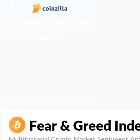
ติดตามเราบน Facebook
สภาวะตลาด (ความกลัว vs ความโลภ)