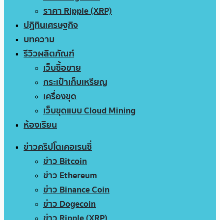
ราคา Ripple (XRP)
ปฏิทินเศรษฐกิจ
บทความ
รีวิวผลิตภัณฑ์
เว็บซื้อขาย
กระเป๋าเก็บเหรียญ
เครื่องขุด
เว็บขุดแบบ Cloud Mining
ห้องเรียน
ข่าวคริปโตเคอเรนซี่
ข่าว Bitcoin
ข่าว Ethereum
ข่าว Binance Coin
ข่าว Dogecoin
ข่าว Ripple (XRP)