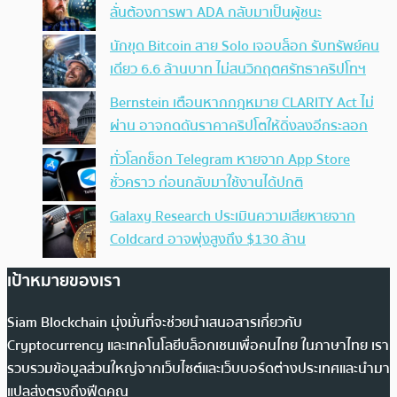
ลั่นต้องการพา ADA กลับมาเป็นผู้ชนะ
นักขุด Bitcoin สาย Solo เจอบล็อก รับทรัพย์คน
เดียว 6.6 ล้านบาท ไม่สนวิกฤตศรัทธาคริปโทฯ
Bernstein เตือนหากกฎหมาย CLARITY Act ไม่
ผ่าน อาจกดดันราคาคริปโตให้ดิ่งลงอีกระลอก
ทั่วโลกช็อก Telegram หายจาก App Store
ชั่วคราว ก่อนกลับมาใช้งานได้ปกติ
Galaxy Research ประเมินความเสียหายจาก
Coldcard อาจพุ่งสูงถึง $130 ล้าน
เป้าหมายของเรา
Siam Blockchain มุ่งมั่นที่จะช่วยนำเสนอสารเกี่ยวกับ
Cryptocurrency และเทคโนโลยีบล็อกเชนเพื่อคนไทย ในภาษาไทย เรา
รวบรวมข้อมูลส่วนใหญ่จากเว็บไซต์และเว็บบอร์ดต่างประเทศและนำมา
แปลส่งตรงถึงฟีดคุณ