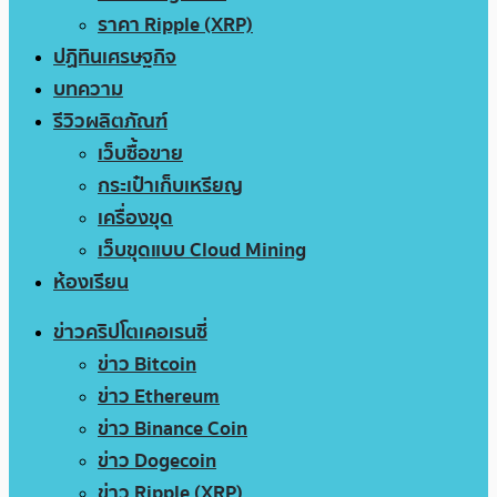
ราคา Ripple (XRP)
ปฏิทินเศรษฐกิจ
บทความ
รีวิวผลิตภัณฑ์
เว็บซื้อขาย
กระเป๋าเก็บเหรียญ
เครื่องขุด
เว็บขุดแบบ Cloud Mining
ห้องเรียน
ข่าวคริปโตเคอเรนซี่
ข่าว Bitcoin
ข่าว Ethereum
ข่าว Binance Coin
ข่าว Dogecoin
ข่าว Ripple (XRP)