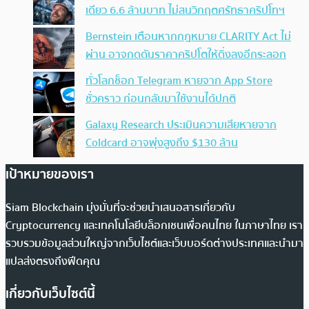
เดียว 6.6 ล้านบาท ไม่สนวิกฤตศรัทธาคริปโทฯ
Bernstein เตือนหากกฎหมาย CLARITY Act ไม่
ผ่าน อาจกดดันราคาคริปโตให้ดิ่งลงอีกระลอก
ทั่วโลกช็อก Telegram หายจาก App Store
ชั่วคราว ก่อนกลับมาใช้งานได้ปกติ
Galaxy Research ประเมินความเสียหายจาก
Coldcard อาจพุ่งสูงถึง $130 ล้าน
เป้าหมายของเรา
Siam Blockchain มุ่งมั่นที่จะช่วยนำเสนอสารเกี่ยวกับ
Cryptocurrency และเทคโนโลยีบล็อกเชนเพื่อคนไทย ในภาษาไทย เรา
รวบรวมข้อมูลส่วนใหญ่จากเว็บไซต์และเว็บบอร์ดต่างประเทศและนำมา
แปลส่งตรงถึงฟีดคุณ
เกี่ยวกับเว็บไซต์นี้