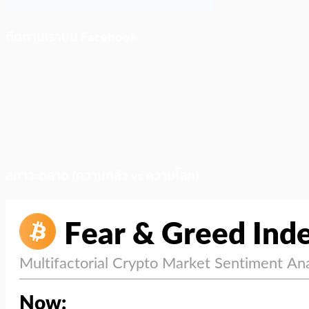
ติดตามเราบน Facebook
สภาวะตลาด (ความกลัว vs ความโลภ)