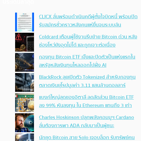
ประเด็นล่าสุด
CLICX ลั่นพร้อมดำเนินคดีผู้ตั้งใจบิดหนี้ พร้อมปิด
รับสมัครชั่วคราวหลังคนแห่ยื่นจนระบบล้น
Coldcard เตือนผู้ใช้งานรีบย้าย Bitcoin ด่วน หลัง
ช่องโหว่ยังอุดไม่ได้ และถูกเจาะต่อเนื่อง
กองทุน Bitcoin ETF เจ๊งและปิดตัวเป็นแห่งแรกใน
สหรัฐหลังเงินทุนไหลออกไปฝั่ง AI
BlackRock ลุยเปิดตัว Tokenized สำหรับกองทุน
ตลาดเงินยุโรปมูลค่า 3.11 แสนล้านดอลลาร์
แบงก์ใหญ่สุดของอิตาลี ลดสัดส่วน Bitcoin ETF
ลง 99% หันลงทุน ใน Ethereum แทนถึง 3 เท่า
Charles Hoskinson ปลุกพลังคอมมูฯ Cardano
ลั่นต้องการพา ADA กลับมาเป็นผู้ชนะ
นักขุด Bitcoin สาย Solo เจอบล็อก รับทรัพย์คน