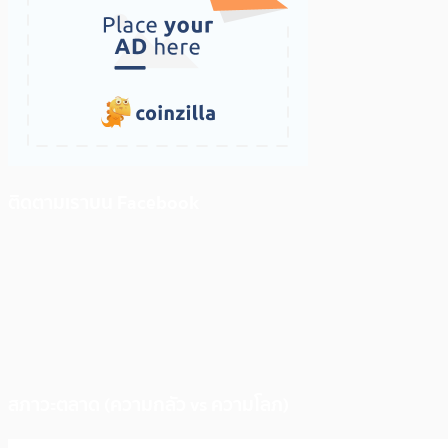
ติดตามเราบน Facebook
สภาวะตลาด (ความกลัว vs ความโลภ)