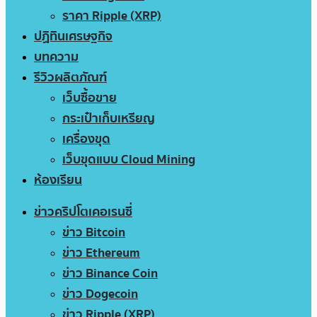
ราคา Ripple (XRP)
ปฏิทินเศรษฐกิจ
บทความ
รีวิวผลิตภัณฑ์
เว็บซื้อขาย
กระเป๋าเก็บเหรียญ
เครื่องขุด
เว็บขุดแบบ Cloud Mining
ห้องเรียน
ข่าวคริปโตเคอเรนซี่
ข่าว Bitcoin
ข่าว Ethereum
ข่าว Binance Coin
ข่าว Dogecoin
ข่าว Ripple (XRP)