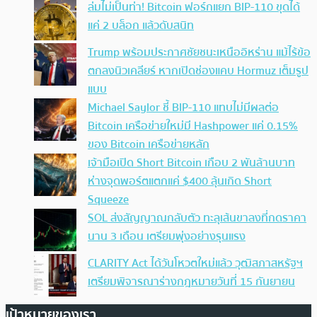
ล่มไม่เป็นท่า! Bitcoin ฟอร์กแยก BIP-110 ขุดได้
แค่ 2 บล็อก แล้วดับสนิท
Trump พร้อมประกาศชัยชนะเหนืออิหร่าน แม้ไร้ข้อ
ตกลงนิวเคลียร์ หากเปิดช่องแคบ Hormuz เต็มรูป
แบบ
Michael Saylor ชี้ BIP-110 แทบไม่มีผลต่อ
Bitcoin เครือข่ายใหม่มี Hashpower แค่ 0.15%
ของ Bitcoin เครือข่ายหลัก
เจ้ามือเปิด Short Bitcoin เกือบ 2 พันล้านบาท
ห่างจุดพอร์ตแตกแค่ $400 ลุ้นเกิด Short
Squeeze
SOL ส่งสัญญาณกลับตัว ทะลุเส้นขาลงที่กดราคา
นาน 3 เดือน เตรียมพุ่งอย่างรุนแรง
CLARITY Act ได้วันโหวตใหม่แล้ว วุฒิสภาสหรัฐฯ
เตรียมพิจารณาร่างกฎหมายวันที่ 15 กันยายน
เป้าหมายของเรา