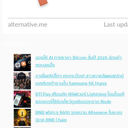
ประเด็นล่าสุด
ลองให้ AI ทายราคา Bitcoin สิ้นปี 2026 ส่องคำ
ตอบสุดอึ้ง
อาเสี่ยคริปโทฯ ตกกระป๋อง! สาวเกาหลีเผยสเปกคู่
เดตต้องทำงานใน Samsung-SK Hynix
BTCPay เตือนภัย เซิร์ฟเวอร์ Lightning โดนโจมตี
แฮกเกอร์ใช้ช่องโหว่ดูดเงินออกจาก Node
BNB พุ่งทะลุ $600 จุดชนวน Altseason ในระบบ
นิเวศ BNB Chain