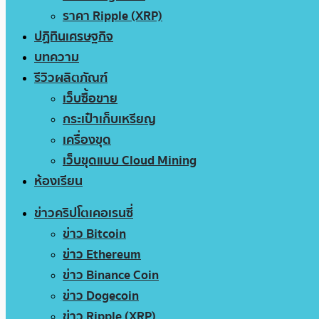
ราคา Ripple (XRP)
ปฏิทินเศรษฐกิจ
บทความ
รีวิวผลิตภัณฑ์
เว็บซื้อขาย
กระเป๋าเก็บเหรียญ
เครื่องขุด
เว็บขุดแบบ Cloud Mining
ห้องเรียน
ข่าวคริปโตเคอเรนซี่
ข่าว Bitcoin
ข่าว Ethereum
ข่าว Binance Coin
ข่าว Dogecoin
ข่าว Ripple (XRP)