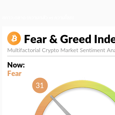
สภาวะตลาด (ความกลัว vs ความโลภ)