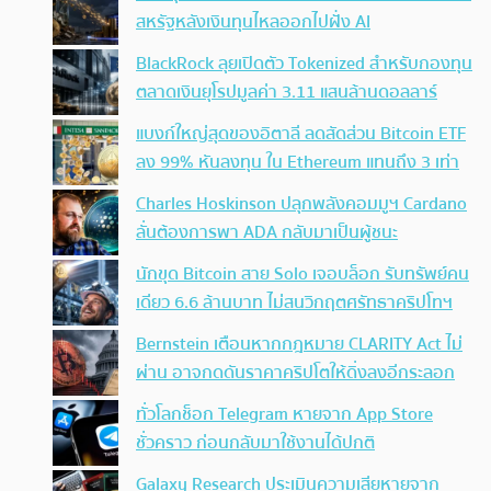
สหรัฐหลังเงินทุนไหลออกไปฝั่ง AI
BlackRock ลุยเปิดตัว Tokenized สำหรับกองทุน
ตลาดเงินยุโรปมูลค่า 3.11 แสนล้านดอลลาร์
แบงก์ใหญ่สุดของอิตาลี ลดสัดส่วน Bitcoin ETF
ลง 99% หันลงทุน ใน Ethereum แทนถึง 3 เท่า
Charles Hoskinson ปลุกพลังคอมมูฯ Cardano
ลั่นต้องการพา ADA กลับมาเป็นผู้ชนะ
นักขุด Bitcoin สาย Solo เจอบล็อก รับทรัพย์คน
เดียว 6.6 ล้านบาท ไม่สนวิกฤตศรัทธาคริปโทฯ
Bernstein เตือนหากกฎหมาย CLARITY Act ไม่
ผ่าน อาจกดดันราคาคริปโตให้ดิ่งลงอีกระลอก
ทั่วโลกช็อก Telegram หายจาก App Store
ชั่วคราว ก่อนกลับมาใช้งานได้ปกติ
Galaxy Research ประเมินความเสียหายจาก