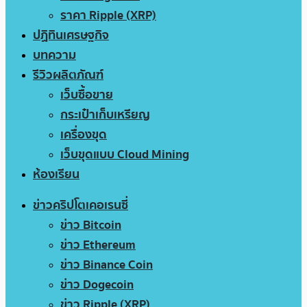
ราคา Ripple (XRP)
ปฏิทินเศรษฐกิจ
บทความ
รีวิวผลิตภัณฑ์
เว็บซื้อขาย
กระเป๋าเก็บเหรียญ
เครื่องขุด
เว็บขุดแบบ Cloud Mining
ห้องเรียน
ข่าวคริปโตเคอเรนซี่
ข่าว Bitcoin
ข่าว Ethereum
ข่าว Binance Coin
ข่าว Dogecoin
ข่าว Ripple (XRP)