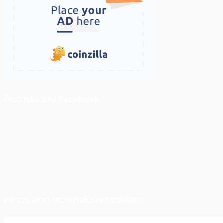
ติดตามเราบน Facebook
สภาวะตลาด (ความกลัว vs ความโลภ)