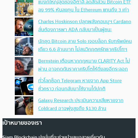
แบงก์ใหญ่สุดของอิตาลี ลดสัดส่วน Bitcoin ETF
ลง 99% หันลงทุน ใน Ethereum แทนถึง 3 เท่า
Charles Hoskinson ปลุกพลังคอมมูฯ Cardano
ลั่นต้องการพา ADA กลับมาเป็นผู้ชนะ
นักขุด Bitcoin สาย Solo เจอบล็อก รับทรัพย์คน
เดียว 6.6 ล้านบาท ไม่สนวิกฤตศรัทธาคริปโทฯ
Bernstein เตือนหากกฎหมาย CLARITY Act ไม่
ผ่าน อาจกดดันราคาคริปโตให้ดิ่งลงอีกระลอก
ทั่วโลกช็อก Telegram หายจาก App Store
ชั่วคราว ก่อนกลับมาใช้งานได้ปกติ
Galaxy Research ประเมินความเสียหายจาก
Coldcard อาจพุ่งสูงถึง $130 ล้าน
เป้าหมายของเรา
Siam Blockchain มุ่งมั่นที่จะช่วยนำเสนอสารเกี่ยวกับ