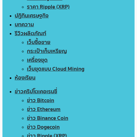
ราคา Ripple (XRP)
ปฏิทินเศรษฐกิจ
บทความ
รีวิวผลิตภัณฑ์
เว็บซื้อขาย
กระเป๋าเก็บเหรียญ
เครื่องขุด
เว็บขุดแบบ Cloud Mining
ห้องเรียน
ข่าวคริปโตเคอเรนซี่
ข่าว Bitcoin
ข่าว Ethereum
ข่าว Binance Coin
ข่าว Dogecoin
ข่าว Ripple (XRP)