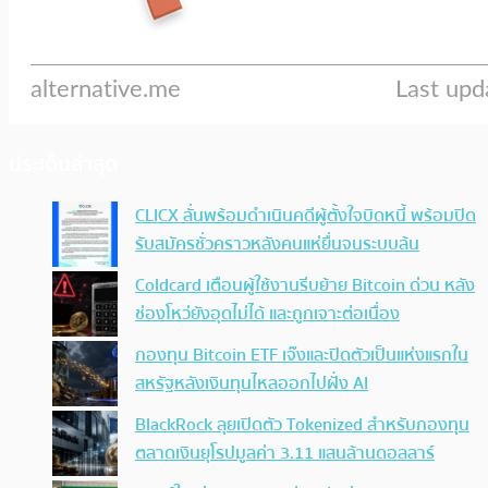
ประเด็นล่าสุด
CLICX ลั่นพร้อมดำเนินคดีผู้ตั้งใจบิดหนี้ พร้อมปิด
รับสมัครชั่วคราวหลังคนแห่ยื่นจนระบบล้น
Coldcard เตือนผู้ใช้งานรีบย้าย Bitcoin ด่วน หลัง
ช่องโหว่ยังอุดไม่ได้ และถูกเจาะต่อเนื่อง
กองทุน Bitcoin ETF เจ๊งและปิดตัวเป็นแห่งแรกใน
สหรัฐหลังเงินทุนไหลออกไปฝั่ง AI
BlackRock ลุยเปิดตัว Tokenized สำหรับกองทุน
ตลาดเงินยุโรปมูลค่า 3.11 แสนล้านดอลลาร์