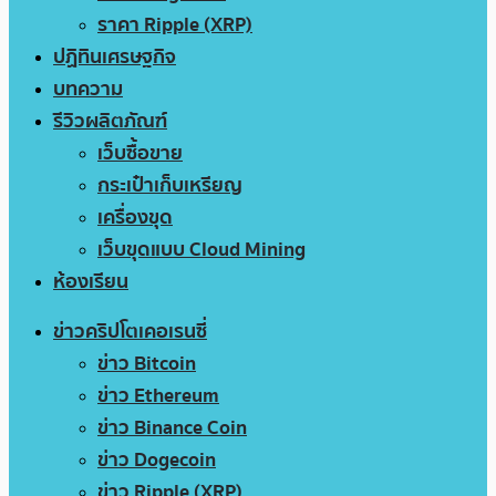
ราคา Ripple (XRP)
ปฏิทินเศรษฐกิจ
บทความ
รีวิวผลิตภัณฑ์
เว็บซื้อขาย
กระเป๋าเก็บเหรียญ
เครื่องขุด
เว็บขุดแบบ Cloud Mining
ห้องเรียน
ข่าวคริปโตเคอเรนซี่
ข่าว Bitcoin
ข่าว Ethereum
ข่าว Binance Coin
ข่าว Dogecoin
ข่าว Ripple (XRP)