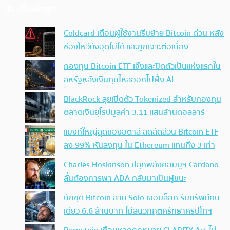
ประเด็นล่าสุด
Coldcard เตือนผู้ใช้งานรีบย้าย Bitcoin ด่วน หลัง
ช่องโหว่ยังอุดไม่ได้ และถูกเจาะต่อเนื่อง
กองทุน Bitcoin ETF เจ๊งและปิดตัวเป็นแห่งแรกใน
สหรัฐหลังเงินทุนไหลออกไปฝั่ง AI
BlackRock ลุยเปิดตัว Tokenized สำหรับกองทุน
ตลาดเงินยุโรปมูลค่า 3.11 แสนล้านดอลลาร์
แบงก์ใหญ่สุดของอิตาลี ลดสัดส่วน Bitcoin ETF
ลง 99% หันลงทุน ใน Ethereum แทนถึง 3 เท่า
Charles Hoskinson ปลุกพลังคอมมูฯ Cardano
ลั่นต้องการพา ADA กลับมาเป็นผู้ชนะ
นักขุด Bitcoin สาย Solo เจอบล็อก รับทรัพย์คน
เดียว 6.6 ล้านบาท ไม่สนวิกฤตศรัทธาคริปโทฯ