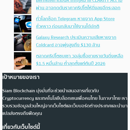
Bernstein เตือนหากกฎหมาย CLARITY Act ไม่
ผ่าน อาจกดดันราคาคริปโตให้ดิ่งลงอีกระลอก
ทั่วโลกช็อก Telegram หายจาก App Store
ชั่วคราว ก่อนกลับมาใช้งานได้ปกติ
Galaxy Research ประเมินความเสียหายจาก
Coldcard อาจพุ่งสูงถึง $130 ล้าน
ตลาดคริปโตซบเซา วอลุ่มซื้อขายรายวันดิ่งเหลือ
$1.5 หมื่นล้าน ต่ำสุดตั้งแต่ต้นปี 2026
เป้าหมายของเรา
Siam Blockchain มุ่งมั่นที่จะช่วยนำเสนอสารเกี่ยวกับ
Cryptocurrency และเทคโนโลยีบล็อกเชนเพื่อคนไทย ในภาษาไทย เรา
รวบรวมข้อมูลส่วนใหญ่จากเว็บไซต์และเว็บบอร์ดต่างประเทศและนำมา
แปลส่งตรงถึงฟีดคุณ
เกี่ยวกับเว็บไซต์นี้