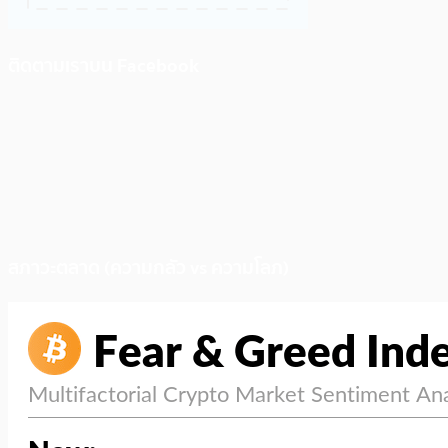
ติดตามเราบน Facebook
สภาวะตลาด (ความกลัว vs ความโลภ)