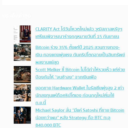
ประเด็นล่าสุด
CLARITY Act ได้วันโหวตใหม่แล้ว วุฒิสภาสหรัฐฯ
เตรียมพิจารณาร่างกฎหมายวันที่ 15 กันยายน
Bitcoin ร่วง 35% ตั้งแต่ปี 2025 สวนทางทอง-
เงิน-ทองแดงพุ่งแรง ดันคริปโตกลายเป็นสินทรัพย์
ผลงานแย่สุด
Scott Melker ชี้ Bitcoin ไม่ได้ทำให้รวยเร็ว แต่ช่วย
ป้องกันให้ “จนช้าลง” จากเงินเฟ้อ
ยอดขาย Hardware Wallet ในรัสเซียพุ่งสูง 2 เท่า
นักลงทุนแห่ถือคริปโตเอง ก่อนกฎใหม่เริ่มใช้
ก.ย.นี้
Michael Saylor ลั่น “มีแค่ Satoshi ที่ขาย Bitcoin
น้อยกว่าผม” หลัง Strategy ถือ BTC ทะลุ
840,000 BTC