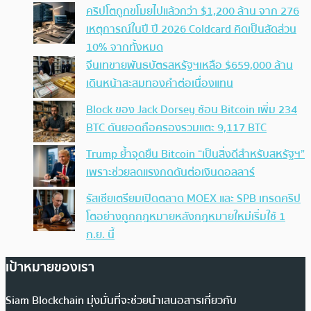
คริปโตถูกขโมยไปแล้วกว่า $1,200 ล้าน จาก 276
เหตุการณ์ในปี ปี 2026 Coldcard คิดเป็นสัดส่วน
10% จากทั้งหมด
จีนเทขายพันธบัตรสหรัฐฯเหลือ $659,000 ล้าน
เดินหน้าสะสมทองคำต่อเนื่องแทน
Block ของ Jack Dorsey ช้อน Bitcoin เพิ่ม 234
BTC ดันยอดถือครองรวมแตะ 9,117 BTC
Trump ย้ำจุดยืน Bitcoin “เป็นสิ่งดีสำหรับสหรัฐฯ”
เพราะช่วยลดแรงกดดันต่อเงินดอลลาร์
รัสเซียเตรียมเปิดตลาด MOEX และ SPB เทรดคริป
โตอย่างถูกกฎหมายหลังกฎหมายใหม่เริ่มใช้ 1
ก.ย. นี้
เป้าหมายของเรา
Siam Blockchain มุ่งมั่นที่จะช่วยนำเสนอสารเกี่ยวกับ