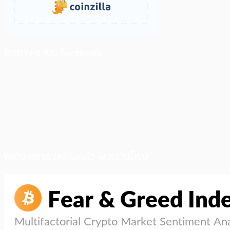
ติดตามเราบน Facebook
สภาวะตลาด (ความกลัว vs ความโลภ)