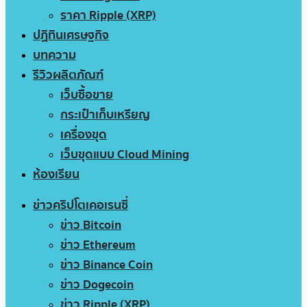
ราคา Ripple (XRP)
ปฏิทินเศรษฐกิจ
บทความ
รีวิวผลิตภัณฑ์
เว็บซื้อขาย
กระเป๋าเก็บเหรียญ
เครื่องขุด
เว็บขุดแบบ Cloud Mining
ห้องเรียน
ข่าวคริปโตเคอเรนซี่
ข่าว Bitcoin
ข่าว Ethereum
ข่าว Binance Coin
ข่าว Dogecoin
ข่าว Ripple (XRP)