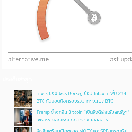
ประเด็นล่าสุด
Block ของ Jack Dorsey ช้อน Bitcoin เพิ่ม 234
BTC ดันยอดถือครองรวมแตะ 9,117 BTC
Trump ย้ำจุดยืน Bitcoin “เป็นสิ่งดีสำหรับสหรัฐฯ”
เพราะช่วยลดแรงกดดันต่อเงินดอลลาร์
รัสเซียเตรียมเปิดตลาด MOEX และ SPB เทรดคริป