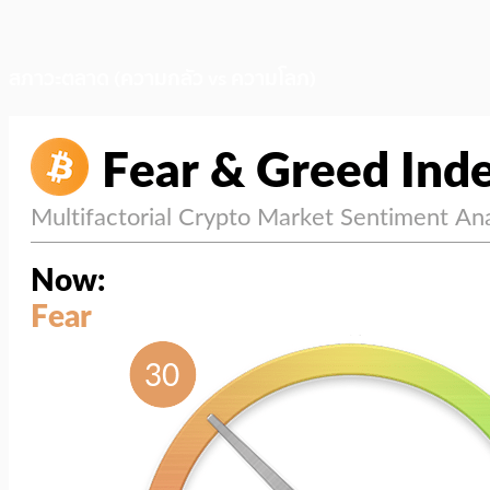
สภาวะตลาด (ความกลัว vs ความโลภ)