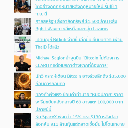
โตอย่างถูกกฎหมายหลังกฎหมายใหม่เริ่มใช้ 1
ก.ย. นี้
ศาลสหรัฐฯ สั่งอายัดทรัพย์ $1,500 ล้าน หลัง
Bybit ฟ้องเกาหลีเหนือและกลุ่ม Lazarus
เปิดบัญชี Bitkub ง่ายขึ้นอีกขั้น ยืนยันตัวตนผ่าน
ThaID ได้แล้ว
Michael Saylor ย้ำจุดยืน “Bitcoin ไม่ต้องการ
CLARITY แต่อเมริกาต่างหากที่ต้องการ”
นักวิเคราะห์เตือน Bitcoin อาจร่วงลึกถึง $35,000
ก่อนการกลับตัว
ทองคำพุ่งแรง ย้อนคำทำนาย “หมอปลาย” ราคา
จะเริ่มขยับหลังกลางปี 69 อาจแตะ 100,000 บาท
ปลายปีนี้
หุ้น SpaceX พุ่งกว่า 15% ทะลุ $130 หลังปลด
ล็อกหุ้น 911 ล้านหุ้นแต่ตลาดเชื่อมั่น ไม่โดนเทขาย